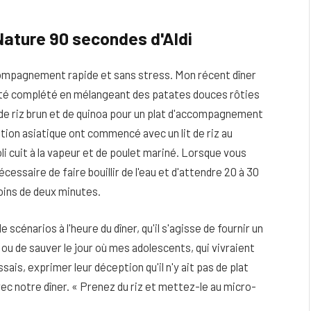
 Nature 90 secondes d'Aldi
compagnement rapide et sans stress. Mon récent dîner
été complété en mélangeant des patates douces rôties
de riz brun et de quinoa pour un plat d'accompagnement
iration asiatique ont commencé avec un lit de riz au
oli cuit à la vapeur et de poulet mariné. Lorsque vous
nécessaire de faire bouillir de l'eau et d'attendre 20 à 30
moins de deux minutes.
 scénarios à l'heure du dîner, qu'il s'agisse de fournir un
u de sauver le jour où mes adolescents, qui vivraient
sais, exprimer leur déception qu'il n'y ait pas de plat
 notre dîner. « Prenez du riz et mettez-le au micro-