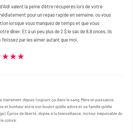
Aldi valent la peine d'être récupérés lors de votre
immédiatement pour un repas rapide en semaine, ou vous
uation lorsque vous manquez de temps et que vous
 dîner. Et à un peu plus de 2 $ le sac de 8,8 onces, ils
s finissez par les aimer autant que moi.
★★★★
e a clairement depuis toujours ça dans le sang. Mère en puissance,
e et bonheur entre son boulot qu’elle adore et sa famille qu’elle
). Éprise de liberté, dopée à la bienveillance, moteur inépuisable du
 le coloré.