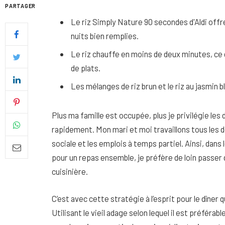
PARTAGER
Le riz Simply Nature 90 secondes d'Aldi off
nuits bien remplies.
Le riz chauffe en moins de deux minutes, ce
de plats.
Les mélanges de riz brun et le riz au jasmin b
Plus ma famille est occupée, plus je privilégie les
rapidement. Mon mari et moi travaillons tous les de
sociale et les emplois à temps partiel. Ainsi, dan
pour un repas ensemble, je préfère de loin passer 
Quel soin adopter pour une p
cuisinière.
uniforme et lumineuse
26 NOVEMBRE 2025
C’est avec cette stratégie à l’esprit pour le dîner
Utilisant le vieil adage selon lequel il est préféra