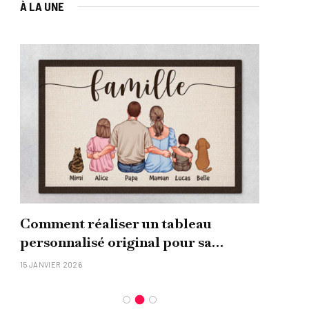
À LA UNE
Comment réaliser un tableau
Que
personnalisé original pour sa
uni
famille ?
15 JANVIER 2026
26 NO