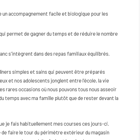
re un accompagnement facile et biologique pour les
 qui permet de gagner du temps et de réduire le nombre
lanc s'intègrent dans des repas familiaux équilibrés.
 dîners simples et sains qui peuvent être préparés
ux et nos adolescents jonglent entre l'école, la vie
s les rares occasions où nous pouvons tous nous asseoir
du temps avec ma famille plutôt que de rester devant la
eau
Peau sèche et sensible : quels soins
utiliser pour ne pas l’irriter ?
4 JUIN 2026
 que je fais habituellement mes courses ces jours-ci.
ble de faire le tour du périmètre extérieur du magasin