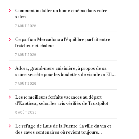
Comment installer un home cinéma dans votre
salon
7 AOÛT 2026
Ce parfum Mercadona a l'équilibre parfait entre
fraîcheur et chaleur
7 AOÛT 2026
Adora, grand-mère cuisinière, à propos de sa
sauce secrète pour les boulettes de viande : « Elle
contient un peu de curcuma, du poivre, une
7 AOÛT 2026
poignée d'amandes et des tomates frites »
Les 10 meilleurs forfaits vacances au départ
d'Exoticca, selon les avis vérifiés de Trustpilot
6 AOÛT 2026
Le refuge de Luis de la Fuente : la ville du vin et
des caves centenaires où revient toujours
l'entraîneur espagnol