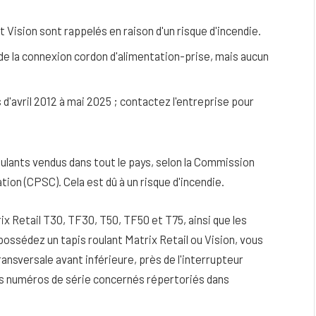
t Vision sont rappelés en raison d'un risque d'incendie.
 de la connexion cordon d'alimentation-prise, mais aucun
d'avril 2012 à mai 2025 ; contactez l'entreprise pour
roulants vendus dans tout le pays, selon la Commission
tion (CPSC).
Cela est dû à un risque d'incendie.
x Retail T30, TF30, T50, TF50 et T75, ainsi que les
eau
Peau sèche et sensible : quels soins
ossédez un tapis roulant Matrix Retail ou Vision, vous
utiliser pour ne pas l’irriter ?
ansversale avant inférieure, près de l'interrupteur
4 JUIN 2026
es numéros de série concernés répertoriés dans