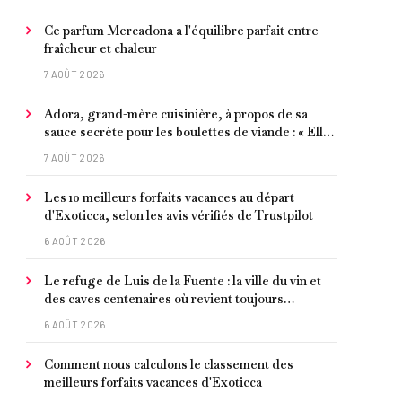
Ce parfum Mercadona a l'équilibre parfait entre
fraîcheur et chaleur
7 AOÛT 2026
Adora, grand-mère cuisinière, à propos de sa
sauce secrète pour les boulettes de viande : « Elle
contient un peu de curcuma, du poivre, une
7 AOÛT 2026
poignée d'amandes et des tomates frites »
Les 10 meilleurs forfaits vacances au départ
d'Exoticca, selon les avis vérifiés de Trustpilot
6 AOÛT 2026
Le refuge de Luis de la Fuente : la ville du vin et
des caves centenaires où revient toujours
l'entraîneur espagnol
6 AOÛT 2026
Comment nous calculons le classement des
meilleurs forfaits vacances d'Exoticca