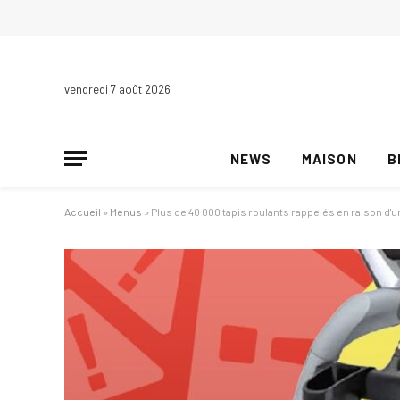
vendredi 7 août 2026
NEWS
MAISON
B
Accueil
»
Menus
»
Plus de 40 000 tapis roulants rappelés en raison d'u