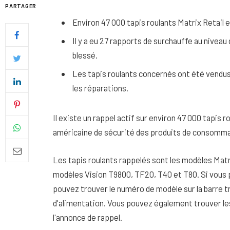
PARTAGER
Environ 47 000 tapis roulants Matrix Retail e
Il y a eu 27 rapports de surchauffe au niveau
blessé.
Les tapis roulants concernés ont été vendus 
les réparations.
Il existe un rappel actif sur environ 47 000 tapis 
américaine de sécurité des produits de consomma
Les tapis roulants rappelés sont les modèles Matri
Quel soin adopter pour une p
modèles Vision T9800, TF20, T40 et T80. Si vous p
uniforme et lumineuse
pouvez trouver le numéro de modèle sur la barre tr
26 NOVEMBRE 2025
d'alimentation. Vous pouvez également trouver l
l'annonce de rappel.