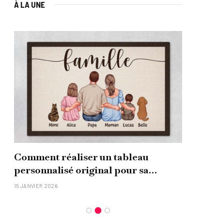
À LA UNE
Comment réaliser un tableau
Que
personnalisé original pour sa
uni
famille ?
15 JANVIER 2026
26 NO