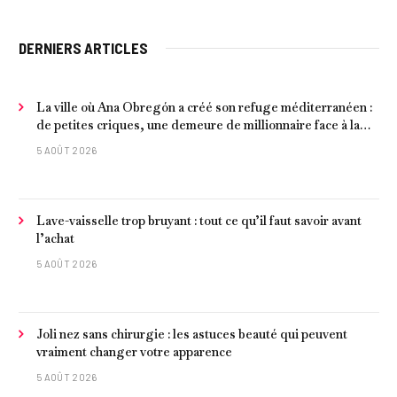
DERNIERS ARTICLES
La ville où Ana Obregón a créé son refuge méditerranéen :
de petites criques, une demeure de millionnaire face à la
mer et les meilleurs fruits de mer
5 AOÛT 2026
Lave-vaisselle trop bruyant : tout ce qu’il faut savoir avant
l’achat
5 AOÛT 2026
Joli nez sans chirurgie : les astuces beauté qui peuvent
vraiment changer votre apparence
5 AOÛT 2026