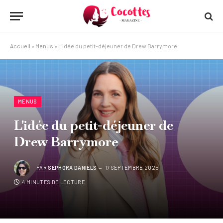
Accueil
»
Menus
»
L'idée du petit-déjeuner de Drew Barrymore
MENUS
L'idée du petit-déjeuner de
Drew Barrymore
PAR
SÉPHORA DANIELS
17 SEPTEMBRE 2025
4 MINUTES DE LECTURE