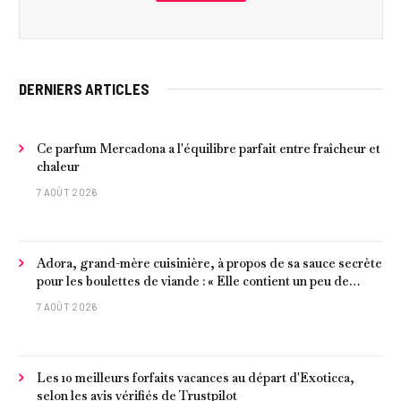
DERNIERS ARTICLES
Ce parfum Mercadona a l'équilibre parfait entre fraîcheur et
chaleur
7 AOÛT 2026
Adora, grand-mère cuisinière, à propos de sa sauce secrète
pour les boulettes de viande : « Elle contient un peu de
curcuma, du poivre, une poignée d'amandes et des tomates
7 AOÛT 2026
frites »
Les 10 meilleurs forfaits vacances au départ d'Exoticca,
selon les avis vérifiés de Trustpilot