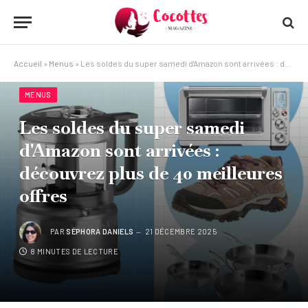
Accueil
»
Menus
»
Les soldes du super samedi d'Amazon sont arrivées : découvrez plus de 40 meilleures offres
MENUS
Les soldes du super samedi
d'Amazon sont arrivées :
découvrez plus de 40 meilleures
offres
PAR
SÉPHORA DANIELS
21 DÉCEMBRE 2025
8 MINUTES DE LECTURE