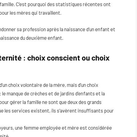
 et famille. C’est pourquoi des statistiques récentes ont
our les mères qui travaillent.
ndonner sa profession après la naissance d’un enfant et
naissance du deuxième enfant.
ernité : choix conscient ou choix
 d’un choix volontaire de la mère, mais d’un choix
: le manque de crèches et de jardins d’enfants et la
eau
Peau sèche et sensible : quels soins
s pour gérer la famille ne sont que deux des grands
utiliser pour ne pas l’irriter ?
 les services existent, ils s’avèrent insuffisants pour
4 JUIN 2026
ployeurs, une femme employée et mère est considérée
nité.