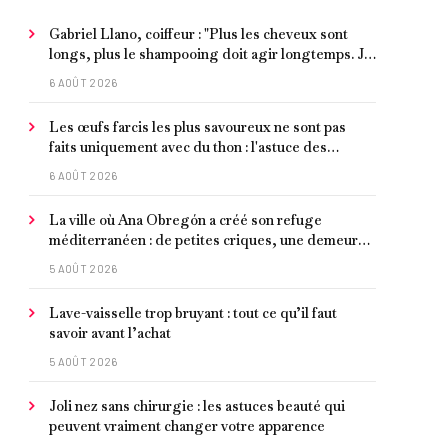
Gabriel Llano, coiffeur : "Plus les cheveux sont
longs, plus le shampooing doit agir longtemps. Je
conseille de le laisser entre 1 et 3 minutes."
6 AOÛT 2026
Les œufs farcis les plus savoureux ne sont pas
faits uniquement avec du thon : l'astuce des
moules marinées pour les rendre beaucoup plus
6 AOÛT 2026
juteux
La ville où Ana Obregón a créé son refuge
méditerranéen : de petites criques, une demeure
de millionnaire face à la mer et les meilleurs fruits
5 AOÛT 2026
de mer
Lave-vaisselle trop bruyant : tout ce qu’il faut
savoir avant l’achat
5 AOÛT 2026
Joli nez sans chirurgie : les astuces beauté qui
peuvent vraiment changer votre apparence