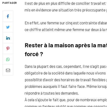
Il est de plus en plus difficile de concilier travail
PARTAGER
mis en évidence une situation très préoccupante p
En effet, une femme sur cinq est contrainte d’aba
ce chiffre atteint même une femme sur deux à la 
Rester à la maison après la mat
forcé ?
Dans la plupart des cas, cependant, il ne s’agit pas
obligatoire de la société dans laquelle nous vivons 
Quel soin adopter pour une p
possibilité d’avoir des horaires de travail flexible
uniforme et lumineuse
problèmes auxquels il faut faire face. Même lorsque
26 NOVEMBRE 2025
répondre à toutes les demandes.
À cela s’ajoute le fait que, pour de nombreux em
comme un fardeau plutôt que comme une opportu