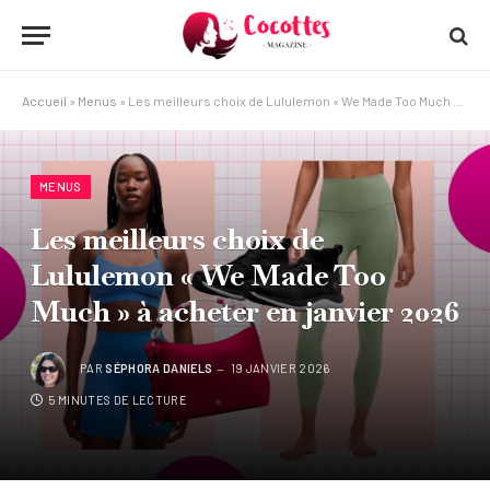
Accueil
»
Menus
»
Les meilleurs choix de Lululemon « We Made Too Much » à acheter en janvier 2026
MENUS
Les meilleurs choix de
Lululemon « We Made Too
Much » à acheter en janvier 2026
PAR
SÉPHORA DANIELS
19 JANVIER 2026
5 MINUTES DE LECTURE