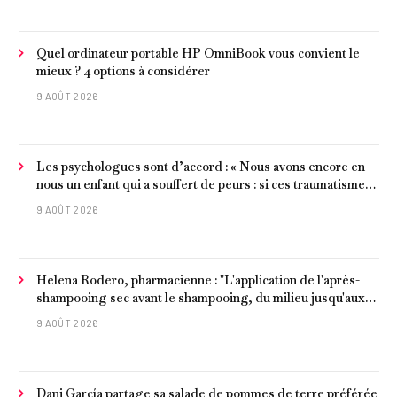
Quel ordinateur portable HP OmniBook vous convient le
mieux ? 4 options à considérer
9 AOÛT 2026
Les psychologues sont d’accord : « Nous avons encore en
nous un enfant qui a souffert de peurs : si ces traumatismes
ne sont pas surmontés, ils continueront à nous affecter dans
9 AOÛT 2026
notre vie d’adulte. »
Helena Rodero, pharmacienne : "L'application de l'après-
shampooing sec avant le shampooing, du milieu jusqu'aux
pointes, est recommandée pour les cheveux délicats et
9 AOÛT 2026
ternes.
Dani García partage sa salade de pommes de terre préférée