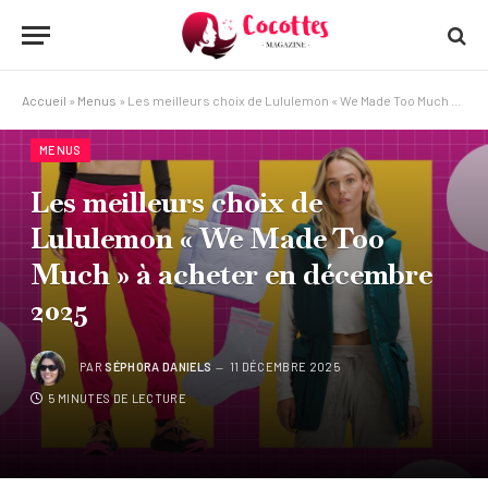
Accueil
»
Menus
»
Les meilleurs choix de Lululemon « We Made Too Much » à acheter en décembre 2025
MENUS
Les meilleurs choix de
Lululemon « We Made Too
Much » à acheter en décembre
2025
PAR
SÉPHORA DANIELS
11 DÉCEMBRE 2025
5 MINUTES DE LECTURE