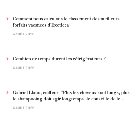
Comment nous calculons le classement des meilleurs
forfaits vacances d'Exoticca
6 AOÛT 2026
Combien de temps durent les réfrigérateurs ?
6 AOÛT 2026
Gabriel Llano, coiffeur : "Plus les cheveux sont longs, plus
le shampooing doit agir longtemps. Je conseille de le
laisser entre 1 et 3 minutes."
6 AOÛT 2026