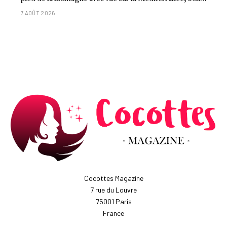
poisson et criques isolées
7 AOÛT 2026
Cocottes Magazine
7 rue du Louvre
75001 Paris
France