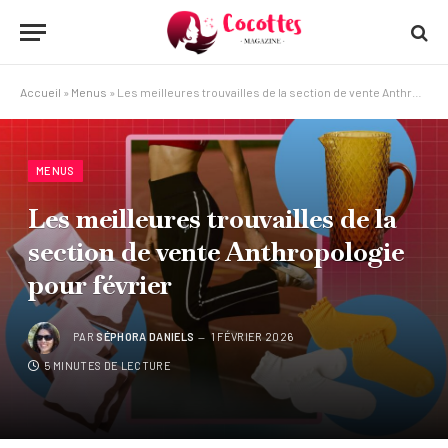
Accueil
»
Menus
»
Les meilleures trouvailles de la section de vente Anthropologie pour février
MENUS
Les meilleures trouvailles de la
section de vente Anthropologie
pour février
PAR
SÉPHORA DANIELS
1 FÉVRIER 2026
5 MINUTES DE LECTURE