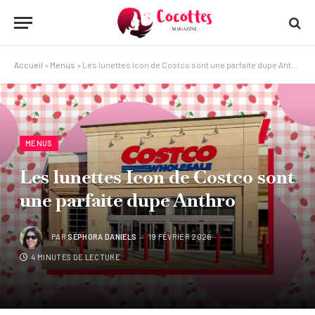
Accueil
»
Menus
»
Les lunettes Icon de Costco sont une parfaite dupe Anthro
MENUS
Les lunettes Icon de Costco sont
une parfaite dupe Anthro
PAR
SÉPHORA DANIELS
19 FÉVRIER 2026
4 MINUTES DE LECTURE