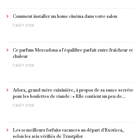
Comment installer un home cinéma dans votre salon
7 AOÛT 2026
Ce parfum Mercadona a l'équilibre parfait entre fraîcheur et
chaleur
7 AOÛT 2026
Adora, grand-mère cuisinière, à propos de sa sauce secrète
pour les boulettes de viande : « Elle contient un peu de
curcuma, du poivre, une poignée d'amandes et des tomates
7 AOÛT 2026
frites »
Les 10 meilleurs forfaits vacances au départ d'Exoticca,
selon les avis vérifiés de Trustpilot