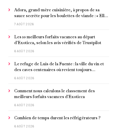
Adora, grand-mère cuisinière, à propos de sa
sauce secrète pour les boulettes de viande : « Elle
contient un peu de curcuma, du poivre, une
7 AOÛT 2026
poignée d'amandes et des tomates frites »
Les 10 meilleurs forfaits vacances au départ
d'Exoticca, selon les avis vérifiés de Trustpilot
6 AOÛT 2026
Le refuge de Luis de la Fuente : la ville du vin et
des caves centenaires où revient toujours
l'entraîneur espagnol
6 AOÛT 2026
Comment nous calculons le classement des
meilleurs forfaits vacances d'Exoticca
6 AOÛT 2026
Combien de temps durent les réfrigérateurs ?
6 AOÛT 2026