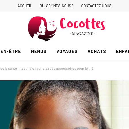
ACCUEIL
QUI SOMMES-NOUS ?
CONTACTEZ-NOUS
IEN-ÊTRE
MENUS
VOYAGES
ACHATS
ENFA
se la santé intestinale : achetez des accessoires pour le thé