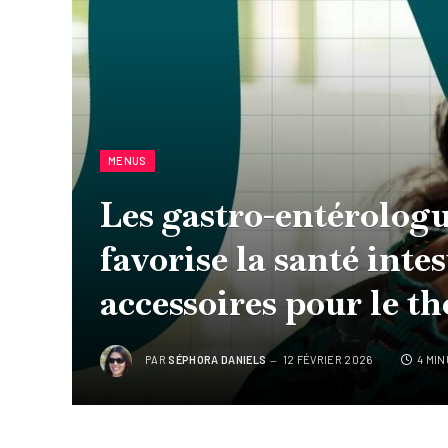
MENUS
Les gastro-entérologu
favorise la santé intes
accessoires pour le th
PAR
SÉPHORA DANIELS
12 FÉVRIER 2026
4 MI