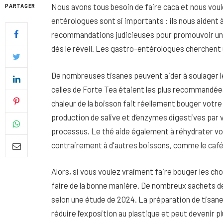
Nous avons tous besoin de faire caca et nous voul
PARTAGER
entérologues sont si importants : ils nous aident 
recommandations judicieuses pour promouvoir un 
dès le réveil. Les gastro-entérologues cherchent u
De nombreuses tisanes peuvent aider à soulager 
celles de Forte Tea étaient les plus recommandées
chaleur de la boisson fait réellement bouger votre
production de salive et d’enzymes digestives par v
processus. Le thé aide également à réhydrater vo
contrairement à d'autres boissons, comme le café
Quel soin adopter pour une p
Alors, si vous voulez vraiment faire bouger les chose
uniforme et lumineuse
faire de la bonne manière. De nombreux sachets d
26 NOVEMBRE 2025
selon une étude de 2024. La préparation de tisanes
réduire l’exposition au plastique et peut devenir p