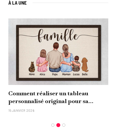
À LA UNE
Comment réaliser un tableau
Que
personnalisé original pour sa
uni
famille ?
15 JANVIER 2026
26 NO