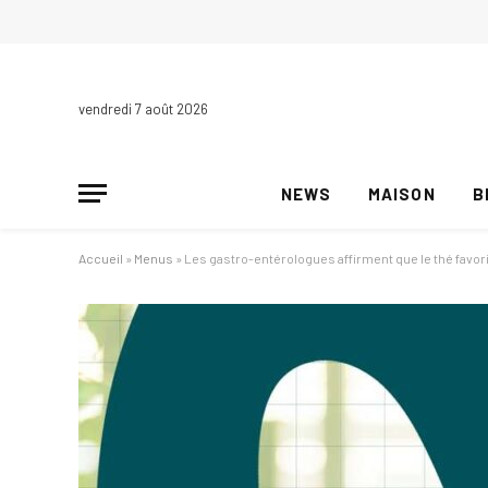
vendredi 7 août 2026
NEWS
MAISON
B
Accueil
»
Menus
»
Les gastro-entérologues affirment que le thé favori