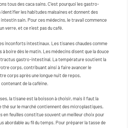
ons tous des caca sains. C'est pourquoi les gastro-
à identifier les habitudes malsaines et donnent des
intestin sain. Pour ces médecins, le travail commence
n verre, et ce n'est pas du café.
les inconforts intestinaux. Les tisanes chaudes comme
 à boire dès le matin. Les médecins disent que la douce
 tractus gastro-intestinal. La température soutient la
otre corps, contribuant ainsi à faire avancer le
tre corps après une longue nuit de repos,
 contenant de la caféine.
eau
Peau sèche et sensible : quels soins
s, la tisane est la boisson à choisir, mais il faut la
utiliser pour ne pas l’irriter ?
e thé sur le marché contiennent des microplastiques,
4 JUIN 2026
 en feuilles constitue souvent un meilleur choix pour
lus abordable au fil du temps. Pour préparer la tasse de