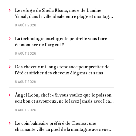
Le refuge de Sheila Ebana, mère de Lamine
Yamal, dans la ville idéale entre plage et montagne
pour vivre tranquillement près de Barcelone
8 AOÛT 2026
La technologie intelligente peut-elle vous faire
économiser de l’argent ?
8 AOÛT 2026
Des cheveux mi-longs tendance pour profiter de
l'été et afficher des cheveux élégants et sains
8 AOÛT 2026
Ángel León, chef : « Si vous voulez que le poisson
soit bon et savoureux, ne le lavez jamais avec l'eau
du robinet »
8 AOÛT 2026
Le coin balnéaire préféré de Chenoa : une
charmante ville au pied de la montagne avec vue
sur la Méditerranée, bon poisson et criques