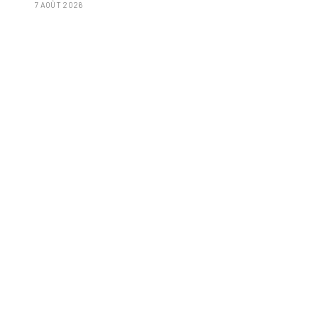
7 AOÛT 2026
isolées