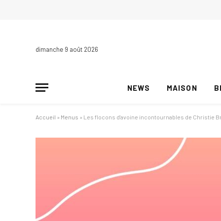
dimanche 9 août 2026
NEWS
MAISON
B
Accueil
»
Menus
»
Les flocons d'avoine incontournables de Christie Br