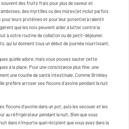
 souvent des fruits frais pour plus de saveur et
ramboises, des myrtilles ou des mûres (et inclut parfois
 pour leurs protéines et pour leur potentiel à ralentir
èrent que les noix peuvent aider à lutter contre la
 ajout à votre routine de collation ou de petit-déjeuner.
ts, qui lui donnent tous un début de journée nourrissant.
ques qu'elle adore, mais vous pouvez sauter cette
ues à la place. Pour une consistance plus fine, une
ment une touche de santé intestinale. Comme Brinkley
lle préfère arroser ses flocons d'avoine pendant la nuit
es flocons d'avoine dans un pot, puis les secouer et les
ur au réfrigérateur pendant la nuit. Bien que vous
nuit dans n'importe quel récipient que vous avez dans la