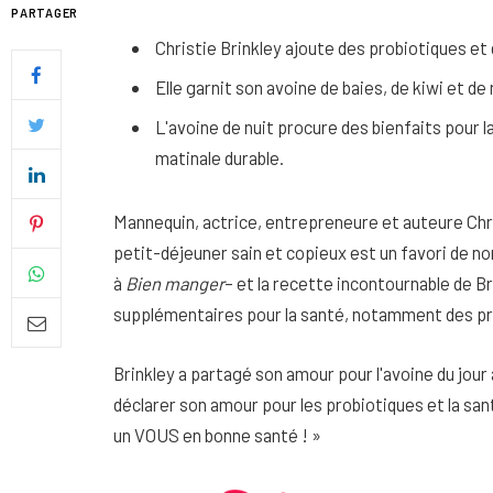
PARTAGER
Christie Brinkley ajoute des probiotiques et d
Elle garnit son avoine de baies, de kiwi et de
L'avoine de nuit procure des bienfaits pour l
matinale durable.
Mannequin, actrice, entrepreneure et auteure Chris
petit-déjeuner sain et copieux est un favori de 
à
Bien manger
– et la recette incontournable de 
supplémentaires pour la santé, notamment des pr
Quel soin adopter pour une p
Brinkley a partagé son amour pour l'avoine du jou
uniforme et lumineuse
déclarer son amour pour les probiotiques et la santé
26 NOVEMBRE 2025
un VOUS en bonne santé ! »