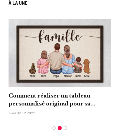
À LA UNE
Comment réaliser un tableau
Que
personnalisé original pour sa
uni
famille ?
15 JANVIER 2026
26 NO