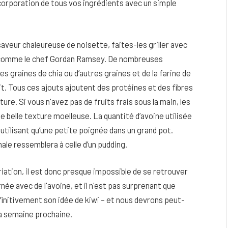
incorporation de tous vos ingrédients avec un simple
saveur chaleureuse de noisette, faites-les griller avec
, comme le chef Gordan Ramsey. De nombreuses
s graines de chia ou d’autres graines et de la farine de
uit. Tous ces ajouts ajoutent des protéines et des fibres
ure. Si vous n'avez pas de fruits frais sous la main, les
e belle texture moelleuse. La quantité d’avoine utilisée
utilisant qu’une petite poignée dans un grand pot.
nale ressemblera à celle d’un pudding.
riation, il est donc presque impossible de se retrouver
e avec de l'avoine, et il n'est pas surprenant que
finitivement son idée de kiwi – et nous devrons peut-
la semaine prochaine.