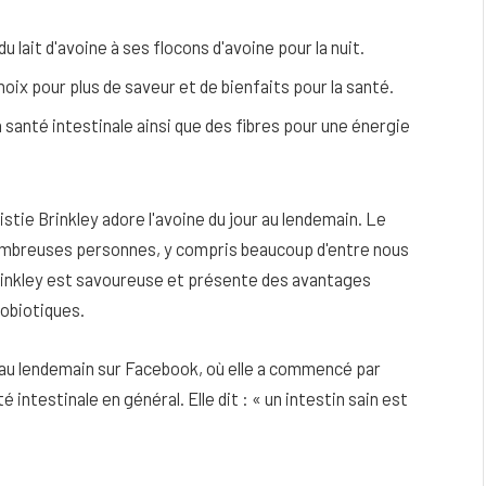
u lait d'avoine à ses flocons d'avoine pour la nuit.
 noix pour plus de saveur et de bienfaits pour la santé.
a santé intestinale ainsi que des fibres pour une énergie
tie Brinkley adore l'avoine du jour au lendemain. Le
nombreuses personnes, y compris beaucoup d'entre nous
Brinkley est savoureuse et présente des avantages
obiotiques.
eau
Peau sèche et sensible : quels soins
r au lendemain sur Facebook, où elle a commencé par
utiliser pour ne pas l’irriter ?
 intestinale en général. Elle dit : « un intestin sain est
4 JUIN 2026