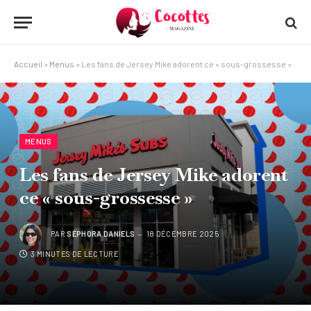
Accueil
»
Menus
»
Les fans de Jersey Mike adorent ce « sous-grossesse »
MENUS
Les fans de Jersey Mike adorent
ce « sous-grossesse »
PAR
SÉPHORA DANIELS
18 DÉCEMBRE 2025
3 MINUTES DE LECTURE