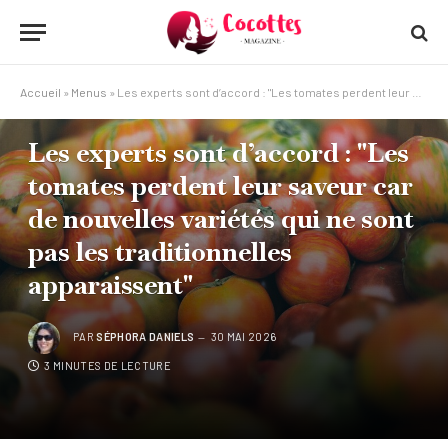
Accueil
»
Menus
»
Les experts sont d’accord : "Les tomates perdent leur saveur car de nouvelles variétés qui ne sont pas les traditionnelles apparaissent"
MENUS
Les experts sont d’accord : "Les
tomates perdent leur saveur car
de nouvelles variétés qui ne sont
pas les traditionnelles
apparaissent"
PAR
SÉPHORA DANIELS
30 MAI 2026
3 MINUTES DE LECTURE