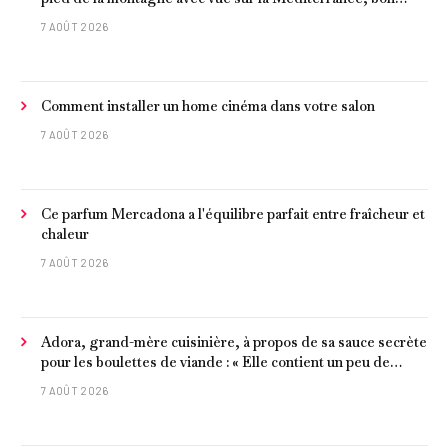
poisson et criques isolées
7 AOÛT 2026
Comment installer un home cinéma dans votre salon
7 AOÛT 2026
Ce parfum Mercadona a l'équilibre parfait entre fraîcheur et
chaleur
7 AOÛT 2026
Adora, grand-mère cuisinière, à propos de sa sauce secrète
pour les boulettes de viande : « Elle contient un peu de
curcuma, du poivre, une poignée d'amandes et des tomates
7 AOÛT 2026
frites »