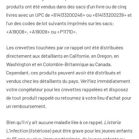
produits ont été vendus dans des sacs d'un livre ou de cinq
livres avec un UPC de «614133200246» ou «614133200239» et
l'un des codes de lot suivants imprimés sur les sacs:
«A19008», «A19009» ou «P11710».
Les crevettes touchées par ce rappel ont été distribuées
directement aux détaillants en Californie, en Oregon, en
Washington et en Colombie-Britannique au Canada.
Cependant, ces produits peuvent avoir été distribués et
vendus chez les détaillants du pays. Vérifiez immédiatement
votre congélateur pour les crevettes rappelées et disposez
de tout produit rappelé ou retournez à votre lieu d'achat pour
un remboursement.
Bien qu'il n'y ait aucune maladie liée à ce rappel,
Listeria
L'infection (listériose) peut être grave pour les jeunes enfants
de 65 ans ou plus, immunodéprimés, de jeunes enfants ou