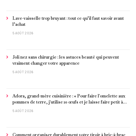
Lave-vaisselle trop bruyant : tout ce qu’il faut savoir avant
l’achat
5 AOÛT 2026
Joli nez sans chirurgie : les astuces beauté qui peuvent
vraiment changer votre apparence
5 AOÛT 2026
Adora, grand-mère cuisinière : « Pour faire l'omelette aux
pommes de terre, j'utilise 10 œufs et je laisse faire petit à
petit »
5 AOÛT 2026
Comment organiser durablement votre tiroir à bric-à-brac