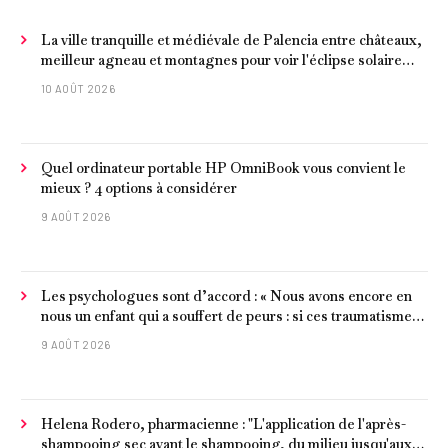
La ville tranquille et médiévale de Palencia entre châteaux,
meilleur agneau et montagnes pour voir l'éclipse solaire
2026
10 AOÛT 2026
Quel ordinateur portable HP OmniBook vous convient le
mieux ? 4 options à considérer
9 AOÛT 2026
Les psychologues sont d’accord : « Nous avons encore en
nous un enfant qui a souffert de peurs : si ces traumatismes
ne sont pas surmontés, ils continueront à nous affecter dans
9 AOÛT 2026
notre vie d’adulte. »
Helena Rodero, pharmacienne : "L'application de l'après-
shampooing sec avant le shampooing, du milieu jusqu'aux