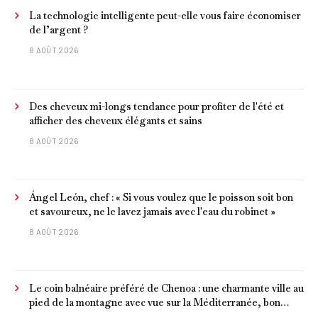
La technologie intelligente peut-elle vous faire économiser
de l’argent ?
8 AOÛT 2026
Des cheveux mi-longs tendance pour profiter de l'été et
afficher des cheveux élégants et sains
8 AOÛT 2026
Ángel León, chef : « Si vous voulez que le poisson soit bon
et savoureux, ne le lavez jamais avec l'eau du robinet »
8 AOÛT 2026
Le coin balnéaire préféré de Chenoa : une charmante ville au
pied de la montagne avec vue sur la Méditerranée, bon
poisson et criques isolées