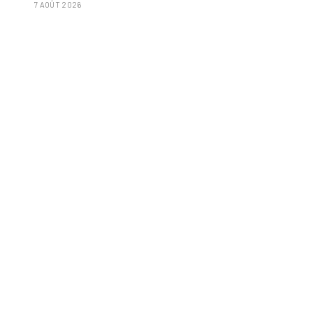
7 AOÛT 2026
isolées