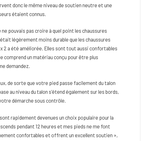
nservent donc le même niveau de soutien neutre et une
seurs étaient connus.
 ne pouvais pas croire à quel point les chaussures
n était légèrement moins durable que les chaussures
ax 2 a été améliorée. Elles sont tout aussi confortables
ire comprend un matériau conçu pour être plus
s me demandez.
ux, de sorte que votre pied passe facilement du talon
base au niveau du talon s'étend également sur les bords,
 votre démarche sous contrôle.
 sont rapidement devenues un choix populaire pour la
descends pendant 12 heures et mes pieds ne me font
mement confortables et offrent un excellent soutien »,