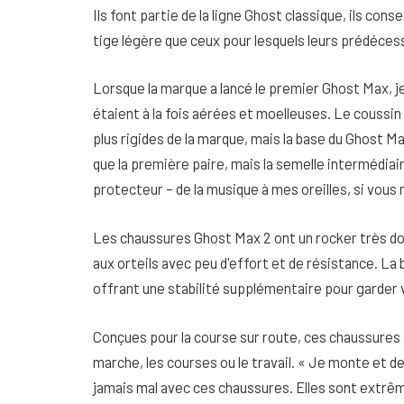
Ils font partie de la ligne Ghost classique, ils co
tige légère que ceux pour lesquels leurs prédéces
Lorsque la marque a lancé le premier Ghost Max, je
étaient à la fois aérées et moelleuses. Le coussi
plus rigides de la marque, mais la base du Ghost M
que la première paire, mais la semelle intermédia
protecteur – de la musique à mes oreilles, si vou
Les chaussures Ghost Max 2 ont un rocker très do
aux orteils avec peu d'effort et de résistance. La 
offrant une stabilité supplémentaire pour garder
Conçues pour la course sur route, ces chaussures
marche, les courses ou le travail. « Je monte et 
jamais mal avec ces chaussures. Elles sont extrê