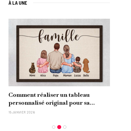
À LA UNE
Comment réaliser un tableau
Que
personnalisé original pour sa
uni
famille ?
15 JANVIER 2026
26 NO