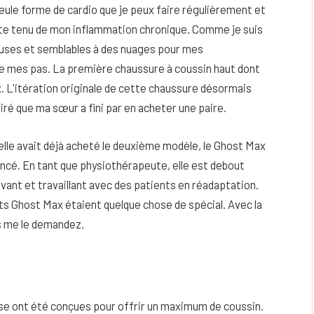
eule forme de cardio que je peux faire régulièrement et
mpte tenu de mon inflammation chronique. Comme je suis
euses et semblables à des nuages ​​pour mes
de mes pas. La première chaussure à coussin haut dont
 L'itération originale de cette chaussure désormais
iré que ma sœur a fini par en acheter une paire.
u'elle avait déjà acheté le deuxième modèle, le Ghost Max
ancé. En tant que physiothérapeute, elle est debout
vant et travaillant avec des patients en réadaptation.
ts Ghost Max étaient quelque chose de spécial. Avec la
us me le demandez.
eau
Peau sèche et sensible : quels soins
utiliser pour ne pas l’irriter ?
4 JUIN 2026
se ont été conçues pour offrir un maximum de coussin.