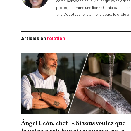
cette acrobate de la vie jongle avec adress
protège comme une lionne (mais pas en cage
trio Cocottes, elle aime le beau, le drôle et
Articles en
relation
Ángel León, chef : « Si vous voulez que
le poisson soit bon et savoureux, ne le