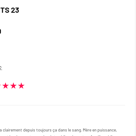
GTS 23
0
$.
★★★★
e a clairement depuis toujours ça dans le sang. Mère en puissance,