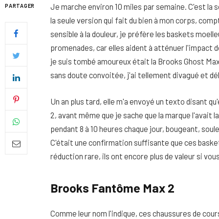
Je marche environ 10 miles par semaine. C'est la s
PARTAGER
la seule version qui fait du bien à mon corps, co
sensible à la douleur, je préfère les baskets moell
promenades, car elles aident à atténuer l'impact 
je suis tombé amoureux était la Brooks Ghost Max.
sans doute convoitée, j'ai tellement divagué et dél
Un an plus tard, elle m'a envoyé un texto disant q
2, avant même que je sache que la marque l'avait l
pendant 8 à 10 heures chaque jour, bougeant, soule
C'était une confirmation suffisante que ces baske
réduction rare, ils ont encore plus de valeur si vo
Quel soin adopter pour une p
uniforme et lumineuse
Brooks Fantôme Max 2
26 NOVEMBRE 2025
Comme leur nom l'indique, ces chaussures de cour