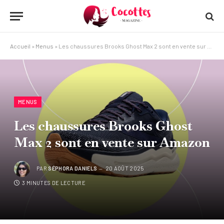
Accueil
»
Menus
»
Les chaussures Brooks Ghost Max 2 sont en vente sur Amazon
MENUS
Les chaussures Brooks Ghost
Max 2 sont en vente sur Amazon
PAR
SÉPHORA DANIELS
20 AOÛT 2025
3 MINUTES DE LECTURE