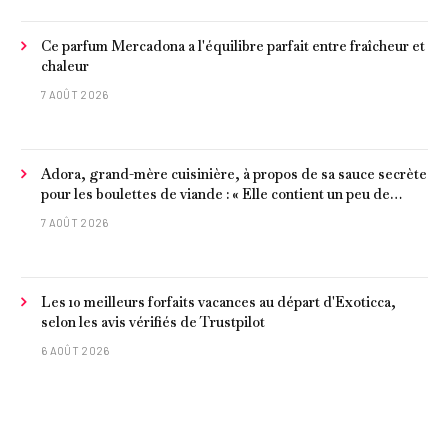
Ce parfum Mercadona a l'équilibre parfait entre fraîcheur et
chaleur
7 AOÛT 2026
Adora, grand-mère cuisinière, à propos de sa sauce secrète
pour les boulettes de viande : « Elle contient un peu de
curcuma, du poivre, une poignée d'amandes et des tomates
7 AOÛT 2026
frites »
Les 10 meilleurs forfaits vacances au départ d'Exoticca,
selon les avis vérifiés de Trustpilot
6 AOÛT 2026