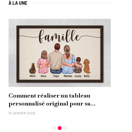
À LA UNE
Comment réaliser un tableau
Que
personnalisé original pour sa
uni
famille ?
15 JANVIER 2026
26 NO