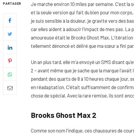
Je marche environ 10 miles par semaine. C'est la s
PARTAGER
et la seule version qui fait du bien pour mon co
je suis sensible à la douleur, je gravite vers de
car elles aident à adoucir l'impact de mes pas. La
amoureuse était le Brooks Ghost Max. L'itération 
tellement dénoncé et déliré que ma sœur a fini par
Un an plus tard, elle m'a envoyé un SMS disant qu'
2 – avant même que je sache que la marque l'avait 
pendant des quarts de 8 à 10 heures chaque jour, s
en réadaptation. C'était suffisamment de confirm
chose de spécial. Avec la rare remise, ils sont en
Quel soin adopter pour une p
uniforme et lumineuse
Brooks Ghost Max 2
26 NOVEMBRE 2025
Comme son nom l'indique, ces chaussures de cours