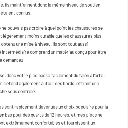
que, ils maintiennent donc le même niveau de soutien
 étaient connus.
 ne pouvais pas croire à quel point les chaussures se
it légèrement moins durable que les chaussures plus
 obtenu une mise à niveau. Ils sont tout aussi
le intermédiaire comprend un matériau conçu pour être
 me demandez.
e, donc votre pied passe facilement du talon à l'orteil
lon s'étend également autour des bords, offrant une
che sous contrôle.
es sont rapidement devenues un choix populaire pour la
t en bas pour des quarts de 12 heures, et mes pieds ne
sont extrêmement confortables et fournissent un