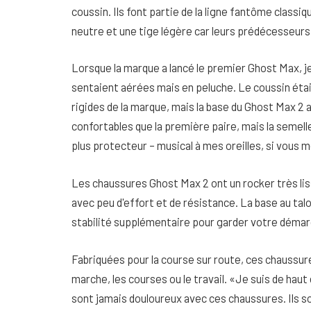
coussin. Ils font partie de la ligne fantôme classi
neutre et une tige légère car leurs prédécesseurs
Lorsque la marque a lancé le premier Ghost Max, je
sentaient aérées mais en peluche. Le coussin éta
rigides de la marque, mais la base du Ghost Max 2 a
confortables que la première paire, mais la semel
plus protecteur – musical à mes oreilles, si vous
Les chaussures Ghost Max 2 ont un rocker très liss
avec peu d'effort et de résistance. La base au ta
stabilité supplémentaire pour garder votre démar
Fabriquées pour la course sur route, ces chaussur
marche, les courses ou le travail. «Je suis de hau
sont jamais douloureux avec ces chaussures. Ils 