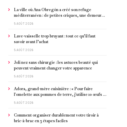
La ville où Ana Obregón a créé son refuge
méditerranéen : de petites criques, une demeure
de millionnaire face à la mer et les meilleurs fruits
5 AOÛT 2026
de mer
Lave-vaisselle trop bruyant : tout ce qu’il faut
savoir avant l’achat
5 AOÛT 2026
Joli nez sans chirurgie : les astuces beauté qui
peuvent vraiment changer votre apparence
5 AOÛT 2026
Adora, grand-mère cuisinière : « Pour faire
l'omelette aux pommes de terre, j'utilise 10 œufs et
je laisse faire petit à petit »
5 AOÛT 2026
Comment organiser durablement votre tiroir à
bric-à-brac en 3 étapes faciles