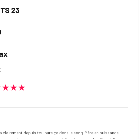
GTS 23
0
nax
.
★★★★
e a clairement depuis toujours ça dans le sang. Mère en puissance,