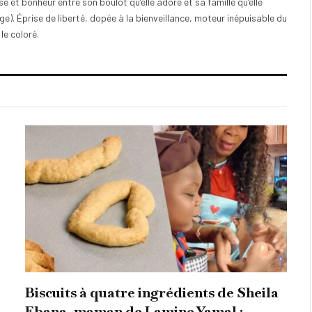
e et bonheur entre son boulot qu’elle adore et sa famille qu’elle
). Éprise de liberté, dopée à la bienveillance, moteur inépuisable du
 le coloré.
Biscuits à quatre ingrédients de Sheila
Ebana, maman de Lamine Yamal :