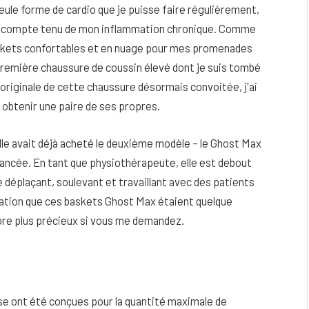
eule forme de cardio que je puisse faire régulièrement,
rps, compte tenu de mon inflammation chronique. Comme
s baskets confortables et en nuage pour mes promenades
 première chaussure de coussin élevé dont je suis tombé
originale de cette chaussure désormais convoitée, j'ai
 obtenir une paire de ses propres.
elle avait déjà acheté le deuxième modèle – le Ghost Max
lancée. En tant que physiothérapeute, elle est debout
e déplaçant, soulevant et travaillant avec des patients
ation que ces baskets Ghost Max étaient quelque
core plus précieux si vous me demandez.
eau
Peau sèche et sensible : quels soins
utiliser pour ne pas l’irriter ?
4 JUIN 2026
e ont été conçues pour la quantité maximale de