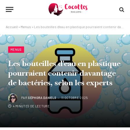
Accueil
»
Menus
»
Les bouteilles d'eau en plastique pourraient contenir davantage de bactéries, selon les experts
MENUS
Les bouteilles d'eau en plastique
pourraient contenir davantage
de bactéries, selon les experts
PAR
SÉPHORA DANIELS
11 OCTOBRE 2025
4 MINUTES DE LECTURE