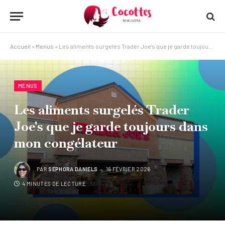
Accueil
»
Menus
»
Les aliments surgelés Trader Joe's que je garde toujours dans mon congélateur
MENUS
Les aliments surgelés Trader
Joe's que je garde toujours dans
mon congélateur
PAR
SÉPHORA DANIELS
16 FÉVRIER 2026
4 MINUTES DE LECTURE