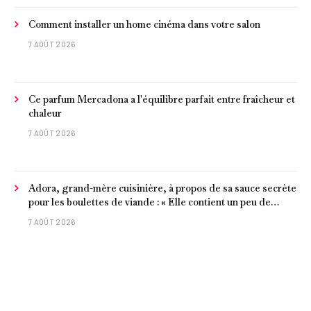
Comment installer un home cinéma dans votre salon
7 AOÛT 2026
Ce parfum Mercadona a l'équilibre parfait entre fraîcheur et
chaleur
7 AOÛT 2026
Adora, grand-mère cuisinière, à propos de sa sauce secrète
pour les boulettes de viande : « Elle contient un peu de
curcuma, du poivre, une poignée d'amandes et des tomates
7 AOÛT 2026
frites »