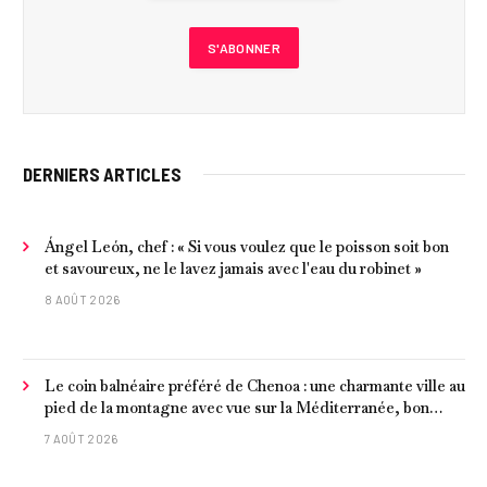
DERNIERS ARTICLES
Ángel León, chef : « Si vous voulez que le poisson soit bon
et savoureux, ne le lavez jamais avec l'eau du robinet »
8 AOÛT 2026
Le coin balnéaire préféré de Chenoa : une charmante ville au
pied de la montagne avec vue sur la Méditerranée, bon
poisson et criques isolées
7 AOÛT 2026