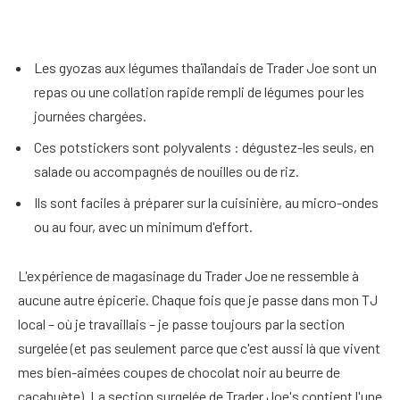
Les gyozas aux légumes thaïlandais de Trader Joe sont un
repas ou une collation rapide rempli de légumes pour les
journées chargées.
Ces potstickers sont polyvalents : dégustez-les seuls, en
salade ou accompagnés de nouilles ou de riz.
Ils sont faciles à préparer sur la cuisinière, au micro-ondes
ou au four, avec un minimum d'effort.
L'expérience de magasinage du Trader Joe ne ressemble à
aucune autre épicerie. Chaque fois que je passe dans mon TJ
local – où je travaillais – je passe toujours par la section
surgelée (et pas seulement parce que c'est aussi là que vivent
mes bien-aimées coupes de chocolat noir au beurre de
cacahuète). La section surgelée de Trader Joe's contient l'une