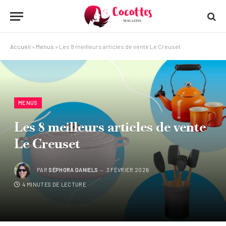
Accueil
»
Menus
»
Les 8 meilleurs articles de vente Le Creuset
MENUS
Les 8 meilleurs articles de vente
Le Creuset
PAR
SÉPHORA DANIELS
3 FÉVRIER 2026
4 MINUTES DE LECTURE