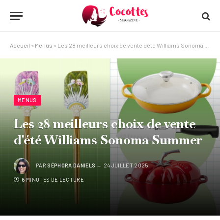
Accueil
»
Menus
»
Les 28 meilleurs choix de vente d'été Williams Sonoma Summer
MENUS
Les 28 meilleurs choix de vente
d'été Williams Sonoma Summer
PAR
SÉPHORA DANIELS
24 JUILLET 2025
6 MINUTES DE LECTURE