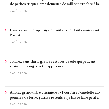
de petites criques, une demeure de millionnaire face à la
mer et les meilleurs fruits de mer
5 AOÛT 2026
Lave-vaisselle trop bruyant : tout ce qu’il faut savoir avant
l’achat
5 AOÛT 2026
Joli nez sans chirurgie : les astuces beauté qui peuvent
vraiment changer votre apparence
5 AOÛT 2026
Adora, grand-mère cuisinière : « Pour faire l'omelette aux
pommes de terre, j'utilise 10 œufs et je laisse faire petit à
petit »
5 AOÛT 2026