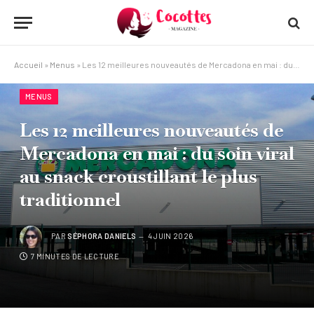
Accueil
»
Menus
»
Les 12 meilleures nouveautés de Mercadona en mai : du soin viral au snack croustillant le plus traditionnel
MENUS
Les 12 meilleures nouveautés de
Mercadona en mai : du soin viral
au snack croustillant le plus
traditionnel
PAR
SÉPHORA DANIELS
4 JUIN 2026
7 MINUTES DE LECTURE