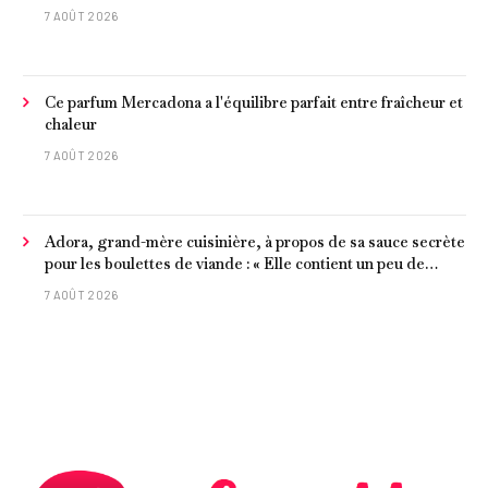
7 AOÛT 2026
Ce parfum Mercadona a l'équilibre parfait entre fraîcheur et
chaleur
7 AOÛT 2026
Adora, grand-mère cuisinière, à propos de sa sauce secrète
pour les boulettes de viande : « Elle contient un peu de
curcuma, du poivre, une poignée d'amandes et des tomates
7 AOÛT 2026
frites »