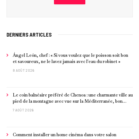
DERNIERS ARTICLES
Ángel León, chef : « Si vous voulez que le poisson soit bon
et savoureux, ne le lavez jamais avec l'eau du robinet »
8 AOÛT 2026
Le coin balnéaire préféré de Chenoa : une charmante ville au
pied de la montagne avec vue sur la Méditerranée, bon
poisson et criques isolées
7 AOÛT 2026
Comment installer un home cinéma dans votre salon