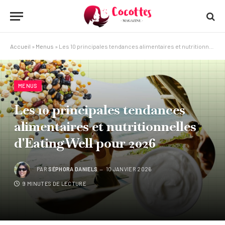
Accueil
»
Menus
»
Les 10 principales tendances alimentaires et nutritionnelles d'EatingWell pour 2026
MENUS
Les 10 principales tendances
alimentaires et nutritionnelles
d'EatingWell pour 2026
PAR
SÉPHORA DANIELS
10 JANVIER 2026
9 MINUTES DE LECTURE