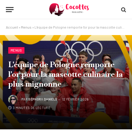
Accueil
»
Menus
»
L'équipe de Pologne remporte l'or pour la mascotte culinaire la plus mignonne
MENUS
L'équipe de Pologne remporte
l'or pour la mascotte culinaire la
plus mignonne
PAR
SÉPHORA DANIELS
12 FÉVRIER 2026
3 MINUTES DE LECTURE