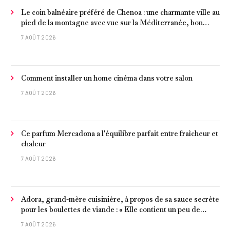
Le coin balnéaire préféré de Chenoa : une charmante ville au
pied de la montagne avec vue sur la Méditerranée, bon
poisson et criques isolées
7 AOÛT 2026
Comment installer un home cinéma dans votre salon
7 AOÛT 2026
Ce parfum Mercadona a l'équilibre parfait entre fraîcheur et
chaleur
7 AOÛT 2026
Adora, grand-mère cuisinière, à propos de sa sauce secrète
pour les boulettes de viande : « Elle contient un peu de
curcuma, du poivre, une poignée d'amandes et des tomates
7 AOÛT 2026