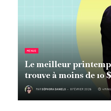
MENUS
Le meilleur printemp
trouve à moins de 10 
PAR
SÉPHORA DANIELS
8 FÉVRIER 2026
4 MIN