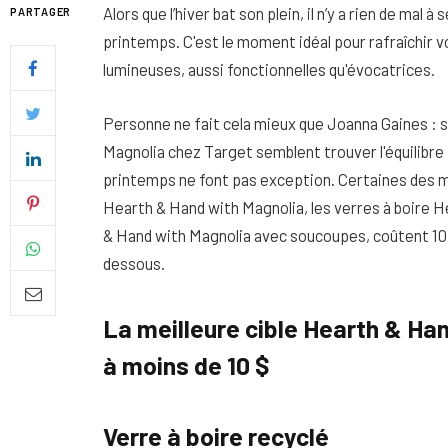
Alors que l’hiver bat son plein, il n’y a rien de mal
PARTAGER
printemps. C'est le moment idéal pour rafraîchir v
lumineuses, aussi fonctionnelles qu'évocatrices.
Personne ne fait cela mieux que Joanna Gaines : 
Magnolia chez Target semblent trouver l'équilibre
printemps ne font pas exception. Certaines des m
Hearth & Hand with Magnolia, les verres à boire H
& Hand with Magnolia avec soucoupes, coûtent 10 $
dessous.
Quel soin adopter pour une p
La meilleure cible Hearth & Ha
uniforme et lumineuse
à moins de 10 $
26 NOVEMBRE 2025
Verre à boire recyclé