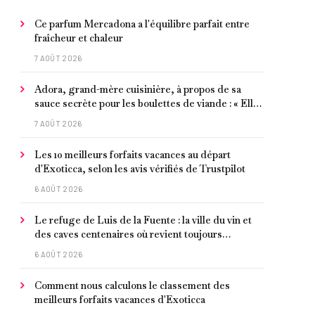
Ce parfum Mercadona a l'équilibre parfait entre
fraîcheur et chaleur
7 AOÛT 2026
Adora, grand-mère cuisinière, à propos de sa
sauce secrète pour les boulettes de viande : « Elle
contient un peu de curcuma, du poivre, une
7 AOÛT 2026
poignée d'amandes et des tomates frites »
Les 10 meilleurs forfaits vacances au départ
d'Exoticca, selon les avis vérifiés de Trustpilot
6 AOÛT 2026
Le refuge de Luis de la Fuente : la ville du vin et
des caves centenaires où revient toujours
l'entraîneur espagnol
6 AOÛT 2026
Comment nous calculons le classement des
meilleurs forfaits vacances d'Exoticca