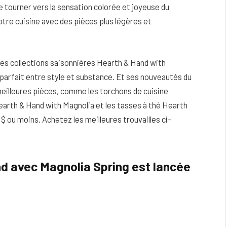
 à se tourner vers la sensation colorée et joyeuse du
otre cuisine avec des pièces plus légères et
ses collections saisonnières Hearth & Hand with
 parfait entre style et substance. Et ses nouveautés du
eilleures pièces, comme les torchons de cuisine
earth & Hand with Magnolia et les tasses à thé Hearth
 ou moins. Achetez les meilleures trouvailles ci-
eau
Peau sèche et sensible : quels soins
nd avec Magnolia Spring est lancée
utiliser pour ne pas l’irriter ?
4 JUIN 2026