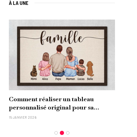
À LA UNE
Comment réaliser un tableau
Que
personnalisé original pour sa
uni
famille ?
15 JANVIER 2026
26 NO