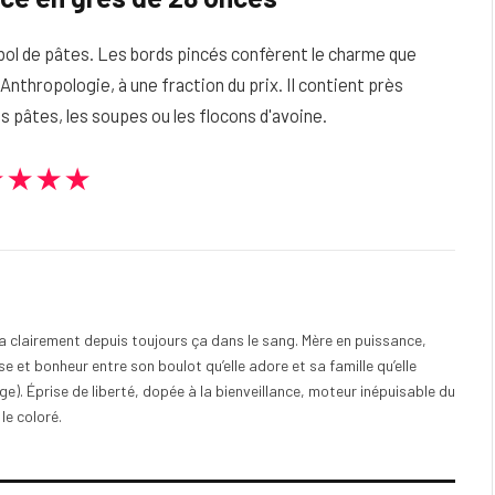
 bol de pâtes. Les bords pincés confèrent le charme que
hropologie, à une fraction du prix. Il contient près
les pâtes, les soupes ou les flocons d'avoine.
★★★★
e a clairement depuis toujours ça dans le sang. Mère en puissance,
e et bonheur entre son boulot qu’elle adore et sa famille qu’elle
). Éprise de liberté, dopée à la bienveillance, moteur inépuisable du
 le coloré.