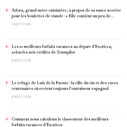
Adora, grand-mère cuisinière, à propos de sa sauce secrète
pour les boulettes de viande : « Elle contient un peu de
curcuma, du poivre, une poignée d'amandes et des tomates
7 AOÛT 2026
frites »
Les 10 meilleurs forfaits vacances au départ d'Exoticca,
selon les avis vérifiés de Trustpilot
6 AOÛT 2026
Le refuge de Luis de la Fuente : la ville du vin et des caves
centenaires où revient toujours l'entraîneur espagnol
6 AOÛT 2026
Comment nous calculons le classement des meilleurs
forfaits vacances d'Exoticca