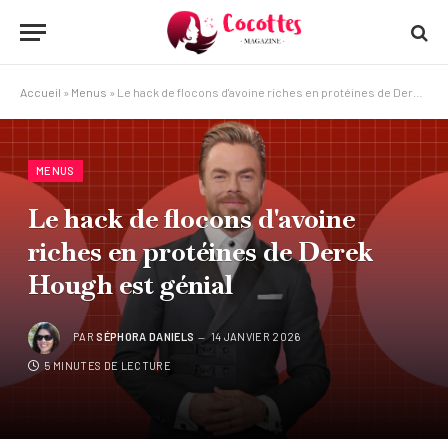
Accueil
»
Menus
»
Le hack de flocons d'avoine riches en protéines de Derek Hough est génial
MENUS
Le hack de flocons d'avoine
riches en protéines de Derek
Hough est génial
PAR
SÉPHORA DANIELS
14 JANVIER 2026
5 MINUTES DE LECTURE