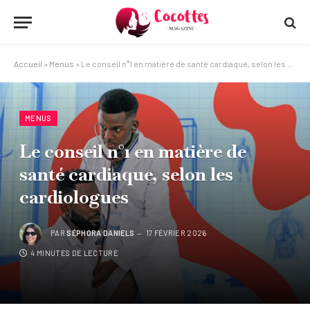
Accueil
»
Menus
»
Le conseil n°1 en matière de santé cardiaque, selon les cardiologues
MENUS
Le conseil n°1 en matière de
santé cardiaque, selon les
cardiologues
PAR
SÉPHORA DANIELS
17 FÉVRIER 2026
4 MINUTES DE LECTURE