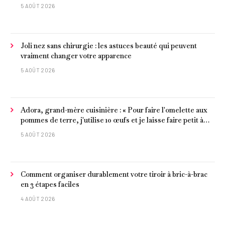
5 AOÛT 2026
Joli nez sans chirurgie : les astuces beauté qui peuvent
vraiment changer votre apparence
5 AOÛT 2026
Adora, grand-mère cuisinière : « Pour faire l'omelette aux
pommes de terre, j'utilise 10 œufs et je laisse faire petit à
petit »
5 AOÛT 2026
Comment organiser durablement votre tiroir à bric-à-brac
en 3 étapes faciles
4 AOÛT 2026