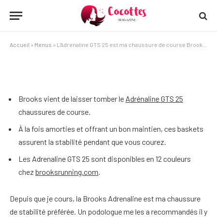
PAR
SÉPHORA DANIELS
19 DÉCEMBRE 2025
3 MINUTES DE LECTURE
Accueil
»
Menus
»
L'Adrenaline GTS 25 est ma chaussure de course Brooks préférée
Brooks vient de laisser tomber le
Adrénaline GTS 25
chaussures de course.
À la fois amorties et offrant un bon maintien, ces baskets
assurent la stabilité pendant que vous courez.
Les Adrenaline GTS 25 sont disponibles en 12 couleurs
chez
brooksrunning.com
.
Depuis que je cours, la Brooks Adrenaline est ma chaussure
de stabilité préférée. Un podologue me les a recommandés il y