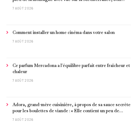
poisson et criques isolées
7 AOÛT 2026
Comment installer un home cinéma dans votre salon
7 AOÛT 2026
Ce parfum Mercadona a l'équilibre parfait entre fraîcheur et
chaleur
7 AOÛT 2026
Adora, grand-mère cuisinière, à propos de sa sauce secrète
pour les boulettes de viande : « Elle contient un peu de
curcuma, du poivre, une poignée d'amandes et des tomates
7 AOÛT 2026
frites »