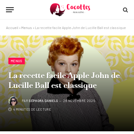
Accueil
»
Menus
»
La recette facile Apple John de Lucille Ball est classique
MENUS
La recette facile Apple John de
Lucille Ball est classique
PAR
SÉPHORA DANIELS
28 NOVEMBRE 2025
4 MINUTES DE LECTURE