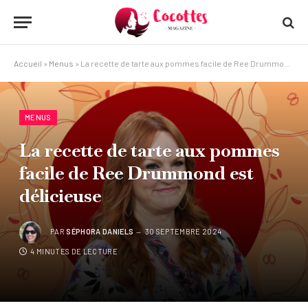
Accueil
»
Menus
»
La recette de tarte aux pommes facile de Ree Drummond est délicieuse
MENUS
La recette de tarte aux pommes
facile de Ree Drummond est
délicieuse
PAR
SÉPHORA DANIELS
30 SEPTEMBRE 2024
4 MINUTES DE LECTURE