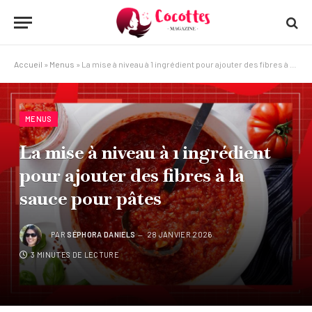
Accueil
»
Menus
»
La mise à niveau à 1 ingrédient pour ajouter des fibres à la sauce pour pâtes
MENUS
La mise à niveau à 1 ingrédient
pour ajouter des fibres à la
sauce pour pâtes
PAR
SÉPHORA DANIELS
28 JANVIER 2026
3 MINUTES DE LECTURE