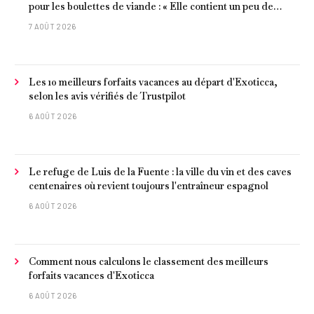
pour les boulettes de viande : « Elle contient un peu de
curcuma, du poivre, une poignée d'amandes et des tomates
7 AOÛT 2026
frites »
Les 10 meilleurs forfaits vacances au départ d'Exoticca,
selon les avis vérifiés de Trustpilot
6 AOÛT 2026
Le refuge de Luis de la Fuente : la ville du vin et des caves
centenaires où revient toujours l'entraîneur espagnol
6 AOÛT 2026
Comment nous calculons le classement des meilleurs
forfaits vacances d'Exoticca
6 AOÛT 2026