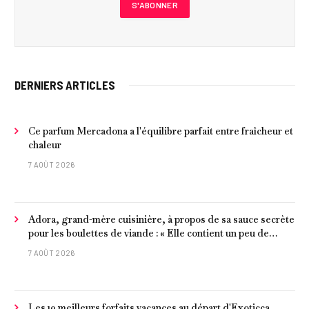
DERNIERS ARTICLES
Ce parfum Mercadona a l'équilibre parfait entre fraîcheur et
chaleur
7 AOÛT 2026
Adora, grand-mère cuisinière, à propos de sa sauce secrète
pour les boulettes de viande : « Elle contient un peu de
curcuma, du poivre, une poignée d'amandes et des tomates
7 AOÛT 2026
frites »
Les 10 meilleurs forfaits vacances au départ d'Exoticca,