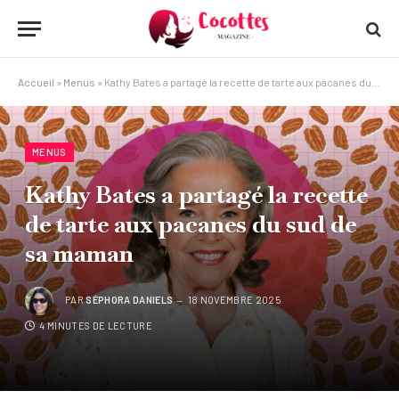
Accueil
»
Menus
»
Kathy Bates a partagé la recette de tarte aux pacanes du sud de sa maman
MENUS
Kathy Bates a partagé la recette
de tarte aux pacanes du sud de
sa maman
PAR
SÉPHORA DANIELS
18 NOVEMBRE 2025
4 MINUTES DE LECTURE