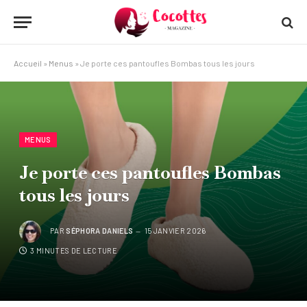
Accueil
»
Menus
»
Je porte ces pantoufles Bombas tous les jours
MENUS
Je porte ces pantoufles Bombas
tous les jours
PAR
SÉPHORA DANIELS
15 JANVIER 2026
3 MINUTES DE LECTURE