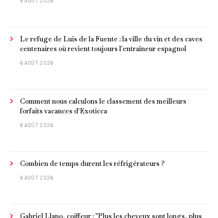
6 AOÛT 2026
Le refuge de Luis de la Fuente : la ville du vin et des caves
centenaires où revient toujours l'entraîneur espagnol
6 AOÛT 2026
Comment nous calculons le classement des meilleurs
forfaits vacances d'Exoticca
6 AOÛT 2026
Combien de temps durent les réfrigérateurs ?
6 AOÛT 2026
Gabriel Llano, coiffeur : "Plus les cheveux sont longs, plus