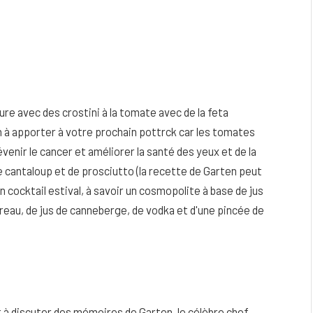
re avec des crostini à la tomate avec de la feta
n à apporter à votre prochain pottrck car les tomates
venir le cancer et améliorer la santé des yeux et de la
cantaloup et de prosciutto (la recette de Garten peut
un cocktail estival, à savoir un cosmopolite à base de jus
reau, de jus de canneberge, de vodka et d'une pincée de
 à discuter des mémoires de Garten, le célèbre chef