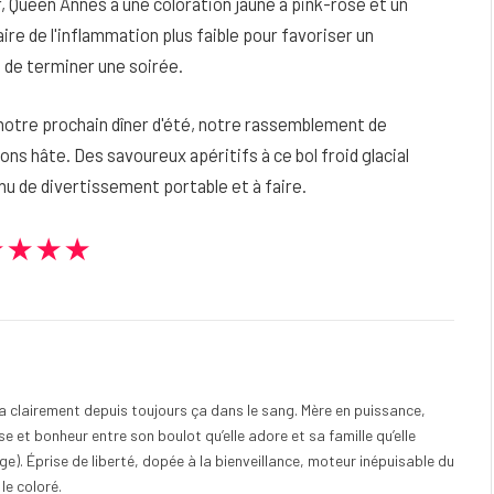
, Queen Annes a une coloration jaune à pink-rose et un
re de l'inflammation plus faible pour favoriser un
 de terminer une soirée.
notre prochain dîner d'été, notre rassemblement de
ons hâte. Des savoureux apéritifs à ce bol froid glacial
enu de divertissement portable et à faire.
★★★★
e a clairement depuis toujours ça dans le sang. Mère en puissance,
e et bonheur entre son boulot qu’elle adore et sa famille qu’elle
). Éprise de liberté, dopée à la bienveillance, moteur inépuisable du
 le coloré.