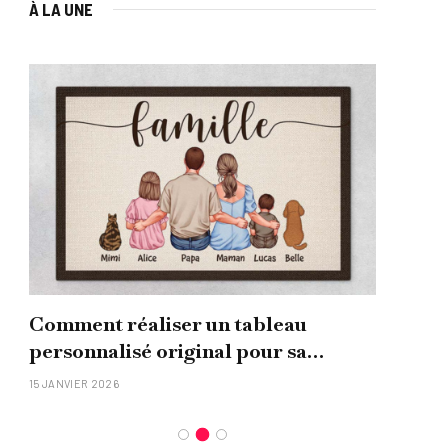
À LA UNE
Comment réaliser un tableau
Que
personnalisé original pour sa
uni
famille ?
15 JANVIER 2026
26 NO