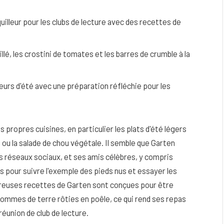
lleur pour les clubs de lecture avec des recettes de
lé, les crostini de tomates et les barres de crumble à la
urs d'été avec une préparation réfléchie pour les
propres cuisines, en particulier les plats d'été légers
ou la salade de chou végétale. Il semble que Garten
es réseaux sociaux, et ses amis célèbres, y compris
eau
Peau sèche et sensible : quels soins
s pour suivre l'exemple des pieds nus et essayer les
utiliser pour ne pas l’irriter ?
mbreuses recettes de Garten sont conçues pour être
4 JUIN 2026
pommes de terre rôties en poêle, ce qui rend ses repas
éunion de club de lecture.