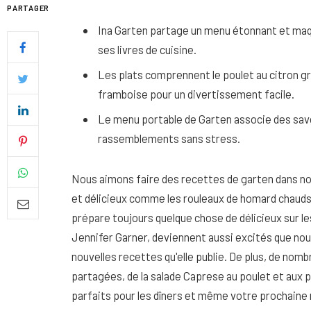
PARTAGER
Ina Garten partage un menu étonnant et maqui
ses livres de cuisine.
Les plats comprennent le poulet au citron gril
framboise pour un divertissement facile.
Le menu portable de Garten associe des save
rassemblements sans stress.
Nous aimons faire des recettes de garten dans nos 
et délicieux comme les rouleaux de homard chauds 
prépare toujours quelque chose de délicieux sur l
Quel soin adopter pour une p
Jennifer Garner, deviennent aussi excités que nou
uniforme et lumineuse
nouvelles recettes qu'elle publie. De plus, de no
26 NOVEMBRE 2025
partagées, de la salade Caprese au poulet et aux 
parfaits pour les dîners et même votre prochaine r