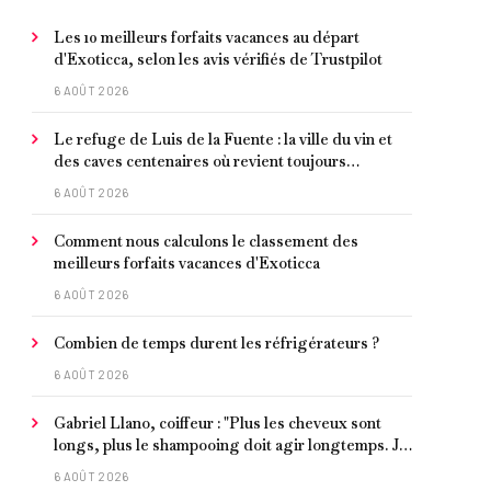
Les 10 meilleurs forfaits vacances au départ
d'Exoticca, selon les avis vérifiés de Trustpilot
6 AOÛT 2026
Le refuge de Luis de la Fuente : la ville du vin et
des caves centenaires où revient toujours
l'entraîneur espagnol
6 AOÛT 2026
Comment nous calculons le classement des
meilleurs forfaits vacances d'Exoticca
6 AOÛT 2026
Combien de temps durent les réfrigérateurs ?
6 AOÛT 2026
Gabriel Llano, coiffeur : "Plus les cheveux sont
longs, plus le shampooing doit agir longtemps. Je
conseille de le laisser entre 1 et 3 minutes."
6 AOÛT 2026