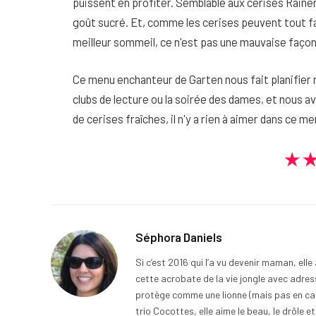
puissent en profiter. Semblable aux cerises Rainer
goût sucré. Et, comme les cerises peuvent tout fai
meilleur sommeil, ce n'est pas une mauvaise façon
Ce menu enchanteur de Garten nous fait planifier 
clubs de lecture ou la soirée des dames, et nous av
de cerises fraîches, il n'y a rien à aimer dans ce m
★
Séphora Daniels
Si c’est 2016 qui l’a vu devenir maman, ell
cette acrobate de la vie jongle avec adress
protège comme une lionne (mais pas en cage
trio Cocottes, elle aime le beau, le drôle et