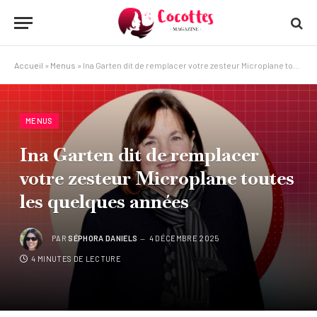
Accueil
»
Menus
»
Ina Garten dit de remplacer votre zesteur Microplane toutes les quelques années
MENUS
Ina Garten dit de remplacer
votre zesteur Microplane toutes
les quelques années
PAR
SÉPHORA DANIELS
4 DÉCEMBRE 2025
4 MINUTES DE LECTURE