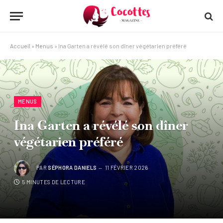
Accueil
»
Menus
»
Ina Garten a révélé son dîner végétarien préféré
MENUS
Ina Garten a révélé son dîner
végétarien préféré
PAR
SÉPHORA DANIELS
11 FÉVRIER 2026
5 MINUTES DE LECTURE