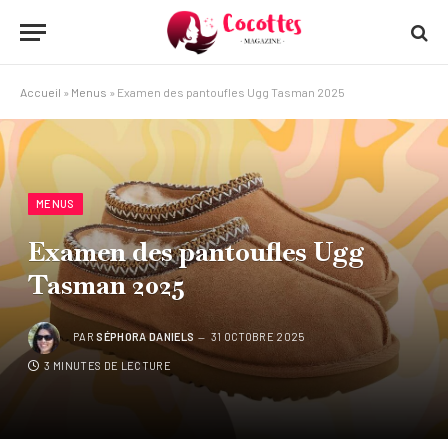
Accueil
»
Menus
»
Examen des pantoufles Ugg Tasman 2025
MENUS
Examen des pantoufles Ugg
Tasman 2025
PAR
SÉPHORA DANIELS
31 OCTOBRE 2025
3 MINUTES DE LECTURE