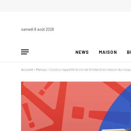
samedi 8 août 2026
NEWS
MAISON
B
Accueil
»
Menus
»
Costco rappelle le vin de Kirkland en raison du risq