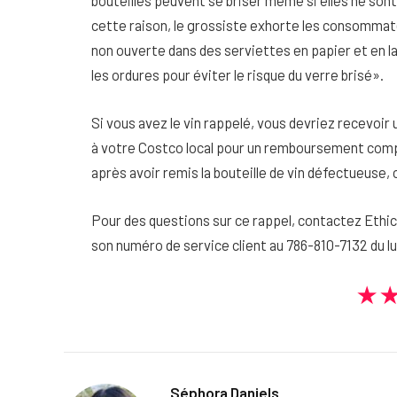
bouteilles peuvent se briser même si elles ne son
cette raison, le grossiste exhorte les consommateu
non ouverte dans des serviettes en papier et en la
les ordures pour éviter le risque du verre brisé».
Si vous avez le vin rappelé, vous devriez recevoi
à votre Costco local pour un remboursement compl
après avoir remis la bouteille de vin défectueus
Pour des questions sur ce rappel, contactez Et
son numéro de service client au 786-810-7132 du lun
★
Séphora Daniels