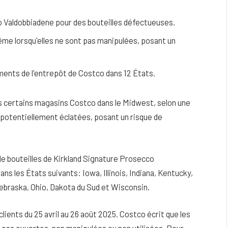
o Valdobbiadene pour des bouteilles défectueuses.
me lorsqu'elles ne sont pas manipulées, posant un
ments de l'entrepôt de Costco dans 12 États.
ans certains magasins Costco dans le Midwest, selon une
s potentiellement éclatées, posant un risque de
s de bouteilles de Kirkland Signature Prosecco
eau
Peau sèche et sensible : quels soins
 les États suivants: Iowa, Illinois, Indiana, Kentucky,
utiliser pour ne pas l’irriter ?
ebraska, Ohio, Dakota du Sud et Wisconsin.
4 JUIN 2026
lients du 25 avril au 26 août 2025. Costco écrit que les