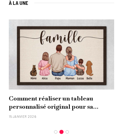
À LA UNE
Comment réaliser un tableau
Que
personnalisé original pour sa
uni
famille ?
15 JANVIER 2026
26 NO