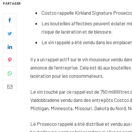
PARTAGER
Costco rappelle Kirkland Signature Prosecc
Les bouteilles affectées peuvent éclater mê
risque de lacération et de blessure.
Le vin rappelé a été vendu dans les emplace
Il y a un rappel actif sur le vin mousseux vendu d
annonce de l'entreprise.
Cela est dû aux bouteille
lacération pour les consommateurs.
Le vin touché par ce rappel est de 750 millililitre
Quel soin adopter pour une p
Valdobbiadene vendu dans des entrepôts Costco dans
uniforme et lumineuse
Michigan, Minnesota, Missouri, Dakota du Nord, N
26 NOVEMBRE 2025
Le Prosecco rappelé a été distribué et vendu aux c