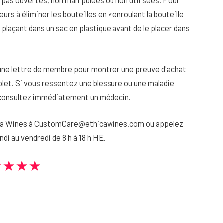
t pas ouvertes, non manipulées ou non utilisées. Pour
rs à éliminer les bouteilles en «enroulant la bouteille
 plaçant dans un sac en plastique avant de le placer dans
r une lettre de membre pour montrer une preuve d'achat
et. Si vous ressentez une blessure ou une maladie
e, consultez immédiatement un médecin.
hica Wines à CustomCare@ethicawines.com ou appelez
di au vendredi de 8 h à 18 h HE.
★★★★