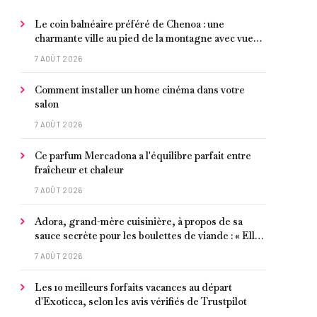
Le coin balnéaire préféré de Chenoa : une
charmante ville au pied de la montagne avec vue
sur la Méditerranée, bon poisson et criques
7 AOÛT 2026
isolées
Comment installer un home cinéma dans votre
salon
7 AOÛT 2026
Ce parfum Mercadona a l'équilibre parfait entre
fraîcheur et chaleur
7 AOÛT 2026
Adora, grand-mère cuisinière, à propos de sa
sauce secrète pour les boulettes de viande : « Elle
contient un peu de curcuma, du poivre, une
7 AOÛT 2026
poignée d'amandes et des tomates frites »
Les 10 meilleurs forfaits vacances au départ
d'Exoticca, selon les avis vérifiés de Trustpilot