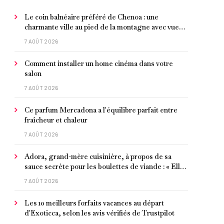
Le coin balnéaire préféré de Chenoa : une
charmante ville au pied de la montagne avec vue
sur la Méditerranée, bon poisson et criques
7 AOÛT 2026
isolées
Comment installer un home cinéma dans votre
salon
7 AOÛT 2026
Ce parfum Mercadona a l'équilibre parfait entre
fraîcheur et chaleur
7 AOÛT 2026
Adora, grand-mère cuisinière, à propos de sa
sauce secrète pour les boulettes de viande : « Elle
contient un peu de curcuma, du poivre, une
7 AOÛT 2026
poignée d'amandes et des tomates frites »
Les 10 meilleurs forfaits vacances au départ
d'Exoticca, selon les avis vérifiés de Trustpilot