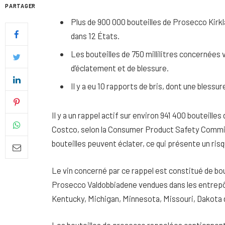
PARTAGER
Plus de 900 000 bouteilles de Prosecco Kir
dans 12 États.
Les bouteilles de 750 millilitres concernées 
d’éclatement et de blessure.
Il y a eu 10 rapports de bris, dont une blessure
Il y a un rappel actif sur environ 941 400 bouteil
Costco, selon la Consumer Product Safety Commi
bouteilles peuvent éclater, ce qui présente un ri
Quel soin adopter pour une p
Le vin concerné par ce rappel est constitué de bout
uniforme et lumineuse
Prosecco Valdobbiadene vendues dans les entrepôts
26 NOVEMBRE 2025
Kentucky, Michigan, Minnesota, Missouri, Dakota 