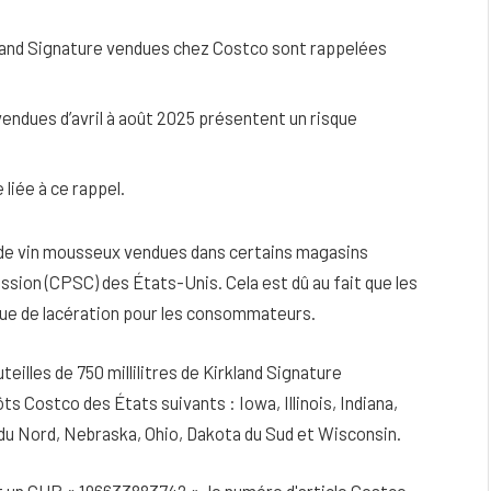
kland Signature vendues chez Costco sont rappelées
vendues d’avril à août 2025 présentent un risque
 liée à ce rappel.
les de vin mousseux vendues dans certains magasins
ssion (CPSC) des États-Unis.
Cela est dû au fait que les
sque de lacération pour les consommateurs.
eau
Peau sèche et sensible : quels soins
eilles de 750 millilitres de Kirkland Signature
utiliser pour ne pas l’irriter ?
 Costco des États suivants : Iowa, Illinois, Indiana,
4 JUIN 2026
du Nord, Nebraska, Ohio, Dakota du Sud et Wisconsin.