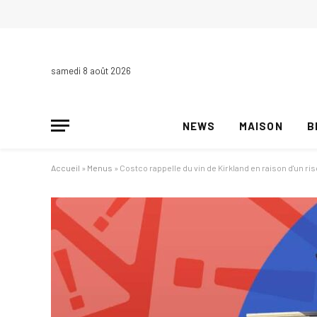
samedi 8 août 2026
NEWS
MAISON
B
Accueil
»
Menus
»
Costco rappelle du vin de Kirkland en raison d'un ri