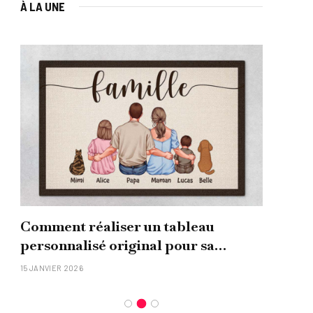
À LA UNE
Comment réaliser un tableau
Que
personnalisé original pour sa
uni
famille ?
15 JANVIER 2026
26 NO