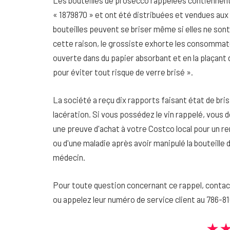
Les bouteilles de prosecco rappelées contiennent
« 1879870 » et ont été distribuées et vendues aux c
bouteilles peuvent se briser même si elles ne son
cette raison, le grossiste exhorte les consommateu
ouverte dans du papier absorbant et en la plaçant d
pour éviter tout risque de verre brisé ».
La société a reçu dix rapports faisant état de bris
lacération. Si vous possédez le vin rappelé, vous
une preuve d'achat à votre Costco local pour un 
ou d'une maladie après avoir manipulé la bouteill
médecin.
Pour toute question concernant ce rappel, cont
ou appelez leur numéro de service client au 786-810
★