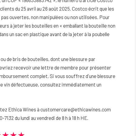
 un CUP « 196633883742 », le numéro d'article Costco
lients du 25 avril au 26 août 2025.
Costco écrit que les
t pas ouvertes, non manipulées ou non utilisées. Pour
rs à jeter les bouteilles en « emballant la bouteille non
ans un sac en plastique avant de la jeter à la poubelle
 ou de bris de bouteilles, dont une blessure par
 devriez recevoir une lettre de membre pour présenter
remboursement complet. Si vous souffrez d'une blessure
e de vin défectueuse, consultez immédiatement un
actez Ethica Wines à customercare@ethicawines.com
-7132 du lundi au vendredi de 8 h à 18 h HE.
★★★★