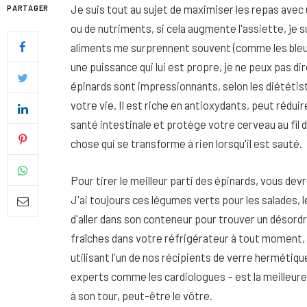
Je suis tout au sujet de maximiser les repas avec
PARTAGER
ou de nutriments, si cela augmente l'assiette, je su
aliments me surprennent souvent (comme les bleuet
une puissance qui lui est propre, je ne peux pas d
épinards sont impressionnants, selon les diététist
votre vie. Il est riche en antioxydants, peut réduir
santé intestinale et protège votre cerveau au fil
chose qui se transforme à rien lorsqu'il est sauté.
Pour tirer le meilleur parti des épinards, vous dev
J'ai toujours ces légumes verts pour les salades, le
d'aller dans son conteneur pour trouver un désordre
Quel soin adopter pour une p
fraîches dans votre réfrigérateur à tout moment
uniforme et lumineuse
utilisant l'un de nos récipients de verre hermétiq
26 NOVEMBRE 2025
experts comme les cardiologues – est la meilleure 
à son tour, peut-être le vôtre.