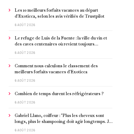
Les 10 meilleurs forfaits vacances au départ
d'Exoticca, selon les avis vérifiés de Trustpilot
6 AOÛT 2026
Le refuge de Luis de la Fuente : la ville du vin et
des caves centenaires où revient toujours
l'entraîneur espagnol
6 AOÛT 2026
Comment nous calculons le classement des
meilleurs forfaits vacances d'Exoticca
6 AOÛT 2026
Combien de temps durent les réfrigérateurs ?
6 AOÛT 2026
Gabriel Llano, coiffeur : "Plus les cheveux sont
longs, plus le shampooing doit agir longtemps. Je
conseille de le laisser entre 1 et 3 minutes."
6 AOÛT 2026