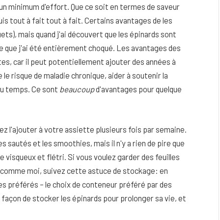
 un minimum d'effort. Que ce soit en termes de saveur
is tout à fait tout à fait. Certains avantages de les
s), mais quand j'ai découvert que les épinards sont
ire que j'ai été entièrement choqué. Les avantages des
es, car il peut potentiellement ajouter des années à
e le risque de maladie chronique, aider à soutenir la
 du temps. Ce sont
beaucoup
d'avantages pour quelque
rez l'ajouter à votre assiette plusieurs fois par semaine.
s sautés et les smoothies, mais il n'y a rien de pire que
 visqueux et flétri. Si vous voulez garder des feuilles
eau
Peau sèche et sensible : quels soins
, comme moi, suivez cette astuce de stockage: en
utiliser pour ne pas l’irriter ?
ues préférés – le choix de conteneur préféré par des
4 JUIN 2026
façon de stocker les épinards pour prolonger sa vie, et