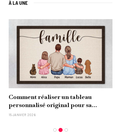
À LA UNE
Comment réaliser un tableau
Que
personnalisé original pour sa
uni
famille ?
15 JANVIER 2026
26 NO