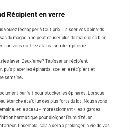
d Récipient en verre
 voulez l'échapper à tout prix. Laisser vos épinards
e sac du magasin ne peut causer plus de mal que de bien.
que vous rentrez à la maison de l'épicerie.
s
les laver. Deuxième? Tapisser un récipient
puis placer les épinards, sceller le récipient et
ne semaine.
bsolument parfait pour stocker les épinards. Lorsque
au étanche était l'un des plus forts du lot. Nous avons
semaine, et le sceau «impressionnant» les a gardés
finition hermétique pour éloigner l'humidité, en
ntérieur. Ensemble, cela aidera à prolonger la vie de vos