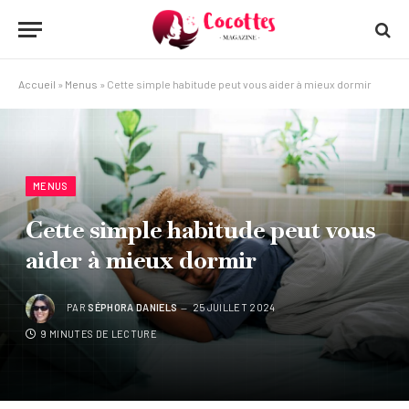
Accueil
»
Menus
»
Cette simple habitude peut vous aider à mieux dormir
MENUS
Cette simple habitude peut vous
aider à mieux dormir
PAR
SÉPHORA DANIELS
25 JUILLET 2024
9 MINUTES DE LECTURE