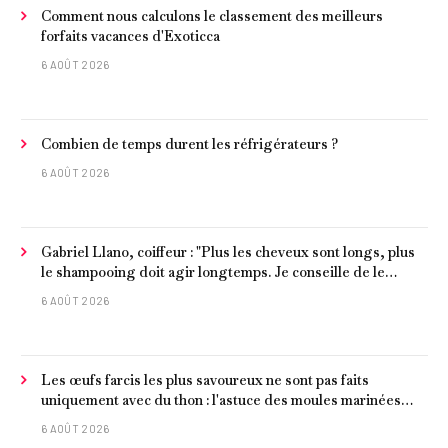
Comment nous calculons le classement des meilleurs
forfaits vacances d'Exoticca
6 AOÛT 2026
Combien de temps durent les réfrigérateurs ?
6 AOÛT 2026
Gabriel Llano, coiffeur : "Plus les cheveux sont longs, plus
le shampooing doit agir longtemps. Je conseille de le
laisser entre 1 et 3 minutes."
6 AOÛT 2026
Les œufs farcis les plus savoureux ne sont pas faits
uniquement avec du thon : l'astuce des moules marinées
pour les rendre beaucoup plus juteux
6 AOÛT 2026