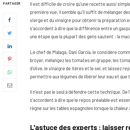
Il est difficile de croire qu'une recette aussi sim
PARTAGER
première vue, il semble qu'il suffit de mélanger des 
vierge et du vinaigre pour obtenir la préparation 
s'accordent à dire que la différence entre un ga
une étape que la plupart des gens sautent : la ma
Le chef de Malaga, Dani García, le considère comm
broyer, mélangez les tomates en grappe, les tomates 
d'olive, le vinaigre de Xérès et le sel, et laissez 
permettre aux légumes de libérer leur eau et que 
Il n'est pas le seul à défendre cette technique. D
Quel soin adopter pour une p
s'accordent à dire que le repos préalable est esse
uniforme et lumineuse
règne sur les tables espagnoles lorsque la chaleur 
26 NOVEMBRE 2025
L'astuce des experts : laisser 