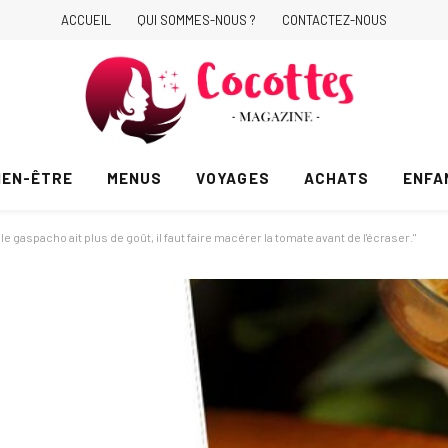
ACCUEIL
QUI SOMMES-NOUS ?
CONTACTEZ-NOUS
IEN-ÊTRE
MENUS
VOYAGES
ACHATS
ENFA
e gaspacho ait plus de goût, il faut faire macérer la tomate avant de l'écraser."