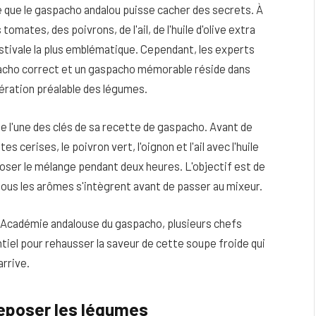
ple que le gaspacho andalou puisse cacher des secrets. À
tomates, des poivrons, de l'ail, de l'huile d'olive extra
estivale la plus emblématique. Cependant, les experts
spacho correct et un gaspacho mémorable réside dans
cération préalable des légumes.
e l'une des clés de sa recette de gaspacho. Avant de
cerises, le poivron vert, l'oignon et l'ail avec l'huile
reposer le mélange pendant deux heures. L'objectif est de
tous les arômes s'intègrent avant de passer au mixeur.
e l'Académie andalouse du gaspacho, plusieurs chefs
eau
Peau sèche et sensible : quels soins
ntiel pour rehausser la saveur de cette soupe froide qui
utiliser pour ne pas l’irriter ?
arrive.
4 JUIN 2026
reposer les légumes