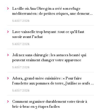
La ville où Ana Obregón a créé son refuge
méditerranéen : de petites criques, une demeure
de millionnaire face à la mer et les meilleurs fruits
5 AOÛT 2026
de mer
Lave-vaisselle trop bruyant : tout ce qu’il faut
savoir avant l’achat
5 AOÛT 2026
Joli nez sans chirurgie : les astuces beauté qui
peuvent vraiment changer votre apparence
5 AOÛT 2026
Adora, grand-mère cuisinière : « Pour faire
l'omelette aux pommes de terre, j'utilise 10 œufs et
je laisse faire petit à petit »
5 AOÛT 2026
Comment organiser durablement votre tiroir à
bric-à-brac en 3 étapes faciles