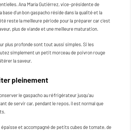
ntielles. Ana María Gutiérrez, vice-présidente de
 base d'un bon gaspacho réside dans la qualité et la
'été reste la meilleure période pour la préparer car c'est
veur, plus de viande et une meilleure maturation.
ur plus profonde sont tout aussi simples. Si les
outez simplement un petit morceau de poivron rouge
ltérer la saveur.
iter pleinement
nserver le gaspacho au réfrigérateur jusqu'au
t de servir car, pendant le repos, il est normal que
ts.
us épaisse et accompagné de petits cubes de tomate, de