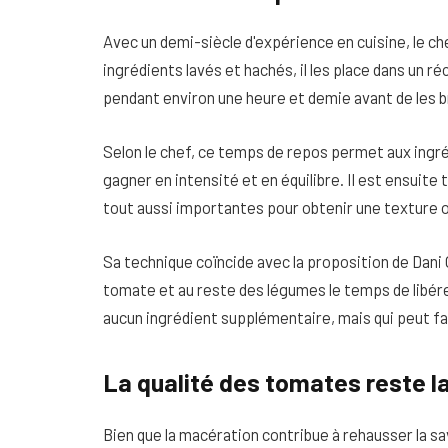
Avec un demi-siècle d'expérience en cuisine, le ch
ingrédients lavés et hachés, il les place dans un réc
pendant environ une heure et demie avant de les b
Selon le chef, ce temps de repos permet aux ingréd
gagner en intensité et en équilibre. Il est ensuite 
tout aussi importantes pour obtenir une texture 
Sa technique coïncide avec la proposition de Dani Gar
tomate et au reste des légumes le temps de libérer
aucun ingrédient supplémentaire, mais qui peut fair
La qualité des tomates reste l
Bien que la macération contribue à rehausser la save