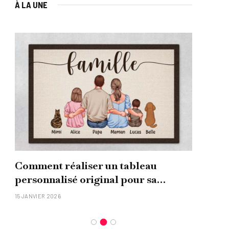
À LA UNE
Comment réaliser un tableau
Que
personnalisé original pour sa
uni
famille ?
15 JANVIER 2026
26 NO