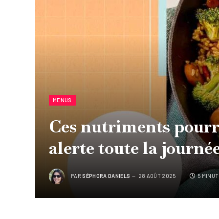
MENUS
Ces nutriments pourra
alerte toute la journé
PAR
SÉPHORA DANIELS
28 AOÛT 2025
5 MINU