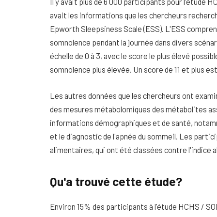
Il y avait plus de 6 000 participants pour l'étude 
avait les informations que les chercheurs recherc
Epworth Sleepsiness Scale (ESS). L'ESS comprend 
somnolence pendant la journée dans divers scénar
échelle de 0 à 3, avec le score le plus élevé possib
somnolence plus élevée. Un score de 11 et plus e
Les autres données que les chercheurs ont examin
des mesures métabolomiques des métabolites asso
informations démographiques et de santé, notam
et le diagnostic de l'apnée du sommeil. Les parti
alimentaires, qui ont été classées contre l'indice a
Qu'a trouvé cette étude?
Environ 15% des participants à l'étude HCHS / 