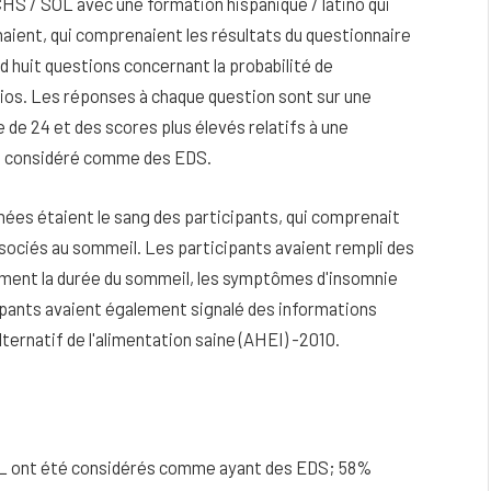
HCHS / SOL avec une formation hispanique / latino qui
haient, qui comprenaient les résultats du questionnaire
huit questions concernant la probabilité de
ios. Les réponses à chaque question sont sur une
le de 24 et des scores plus élevés relatifs à une
st considéré comme des EDS.
ées étaient le sang des participants, qui comprenait
ciés au sommeil. Les participants avaient rempli des
ment la durée du sommeil, les symptômes d'insomnie
cipants avaient également signalé des informations
lternatif de l'alimentation saine (AHEI) -2010.
SOL ont été considérés comme ayant des EDS; 58%