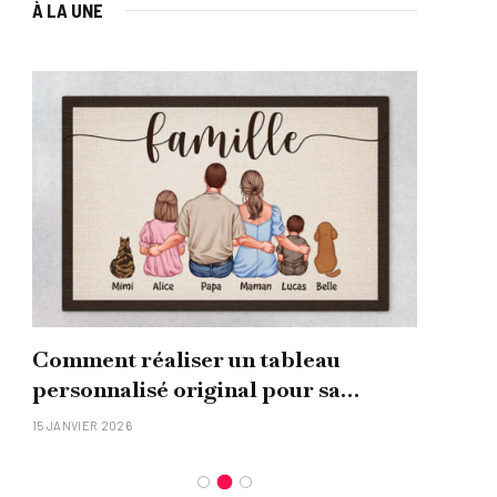
À LA UNE
Comment réaliser un tableau
Que
personnalisé original pour sa
uni
famille ?
15 JANVIER 2026
26 NO