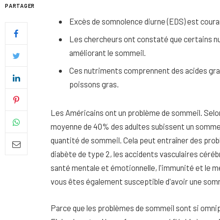
PARTAGER
Excès de somnolence diurne (EDS) est coura
Les chercheurs ont constaté que certains nu
améliorant le sommeil.
Ces nutriments comprennent des acides gras 
poissons gras.
Les Américains ont un problème de sommeil. Selon
moyenne de 40% des adultes subissent un sommeil in
quantité de sommeil.
Cela peut entraîner des prob
diabète de type 2, les accidents vasculaires cérébr
Quel soin adopter pour une p
santé mentale et émotionnelle, l'immunité et le 
uniforme et lumineuse
vous êtes également susceptible d'avoir une somn
26 NOVEMBRE 2025
Parce que les problèmes de sommeil sont si omnip