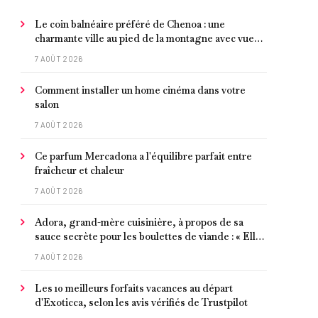
Le coin balnéaire préféré de Chenoa : une
charmante ville au pied de la montagne avec vue
sur la Méditerranée, bon poisson et criques
7 AOÛT 2026
isolées
Comment installer un home cinéma dans votre
salon
7 AOÛT 2026
Ce parfum Mercadona a l'équilibre parfait entre
fraîcheur et chaleur
7 AOÛT 2026
Adora, grand-mère cuisinière, à propos de sa
sauce secrète pour les boulettes de viande : « Elle
contient un peu de curcuma, du poivre, une
7 AOÛT 2026
poignée d'amandes et des tomates frites »
Les 10 meilleurs forfaits vacances au départ
d'Exoticca, selon les avis vérifiés de Trustpilot