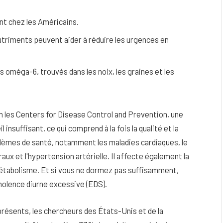
nt chez les Américains.
triments peuvent aider à réduire les urgences en
oméga-6, trouvés dans les noix, les graines et les
 les Centers for Disease Control and Prevention, une
suffisant, ce qui comprend à la fois la qualité et la
lèmes de santé, notamment les maladies cardiaques, le
aux et l'hypertension artérielle.
Il affecte également la
eau
Peau sèche et sensible : quels soins
métabolisme. Et si vous ne dormez pas suffisamment,
utiliser pour ne pas l’irriter ?
olence diurne excessive (EDS).
4 JUIN 2026
résents, les chercheurs des États-Unis et de la