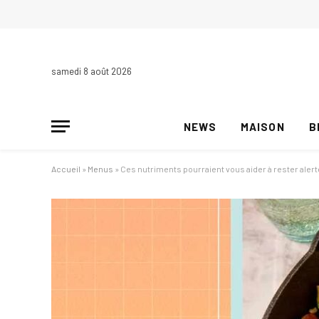
samedi 8 août 2026
NEWS
MAISON
B
Accueil
»
Menus
»
Ces nutriments pourraient vous aider à rester alert