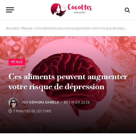
Accueil
»
Menus
»
Ces aliments peuvent augmenter votre risque de dépression
MENUS
Ces aliments peuvent augmenter
votre risque de dépression
PAR
SÉPHORA DANIELS
6 FÉVRIER 2026
7 MINUTES DE LECTURE