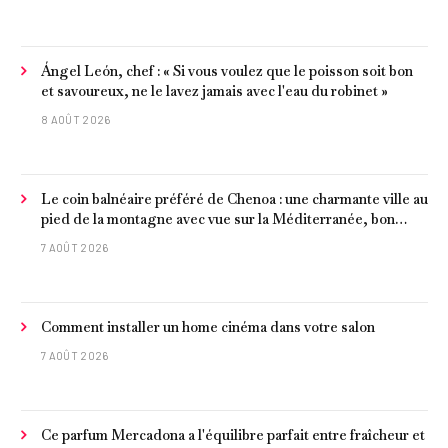
Ángel León, chef : « Si vous voulez que le poisson soit bon
et savoureux, ne le lavez jamais avec l'eau du robinet »
8 AOÛT 2026
Le coin balnéaire préféré de Chenoa : une charmante ville au
pied de la montagne avec vue sur la Méditerranée, bon
poisson et criques isolées
7 AOÛT 2026
Comment installer un home cinéma dans votre salon
7 AOÛT 2026
Ce parfum Mercadona a l'équilibre parfait entre fraîcheur et