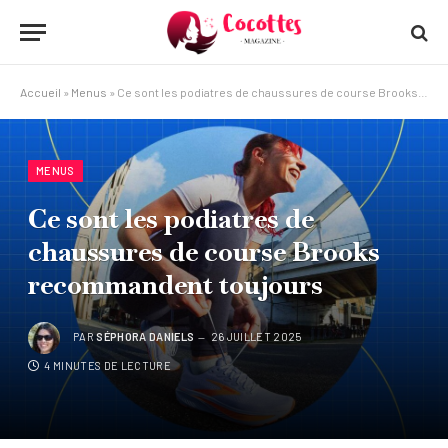
Accueil
»
Menus
»
Ce sont les podiatres de chaussures de course Brooks recommandent toujours
MENUS
Ce sont les podiatres de
chaussures de course Brooks
recommandent toujours
PAR
SÉPHORA DANIELS
26 JUILLET 2025
4 MINUTES DE LECTURE