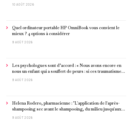
2026
10 AOÛT 2026
Quel ordinateur portable HP OmniBook vous convient le
mieux ? 4 options à considérer
9 AOÛT 2026
Les psychologues sont d’accord : « Nous avons encore en
nous un enfant qui a souffert de peurs : si ces traumatismes
ne sont pas surmontés, ils continueront à nous affecter dans
9 AOÛT 2026
notre vie d’adulte. »
Helena Rodero, pharmacienne : "L'application de l'après-
shampooing sec avant le shampooing, du milieu jusqu'aux
pointes, est recommandée pour les cheveux délicats et
9 AOÛT 2026
ternes.